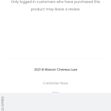
R
Only logged in customers who have purchased this
e
product may leave a review.
v
i
e
w
s
2021 © Maison Cheveux Luxe
Contactez-Nous
CGV
NOS OFFRES
T
F
I
P
G
w
a
n
i