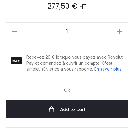
277,50
€
HT
Wahl
Tondeuse
de
Finition
T-
Blade
5
Star
— OR —
Hero
quantity
Add to cart