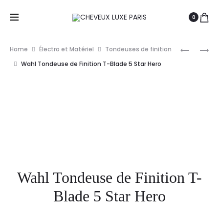
0
Prod
BABYLISS
FEATHER
Home
Électro et Matériel
Tondeuses de finition
PRO
LAMES
navig
Wahl Tondeuse de Finition T-Blade 5 Star Hero
TONDEUS
DE
DE
TYPE
PRÉCISIO
EX-
SKELETO
PACK
50
Wahl Tondeuse de Finition T-
Blade 5 Star Hero