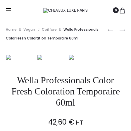
0
Prod
REVLON
WELLA
Home
Vegan
Coiffure
Wella Professionals
REVLONI
PROFESS
navig
Color Fresh Coloration Temporaire 60ml
COLORSM
COLOR
PURE
FRESH
COLOR
CREATE
MELANGE
COLORAT
60ML
TEMPORA
Wella Professionals Color
60ML
Fresh Coloration Temporaire
60ml
42,60
€
HT