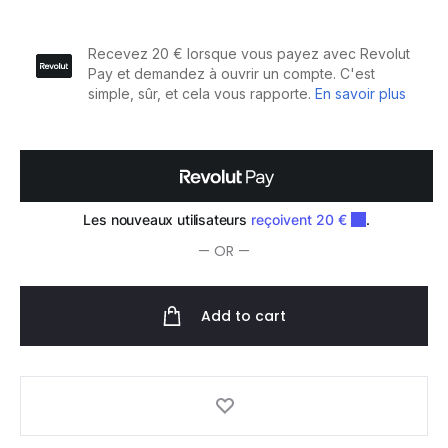
Color
Fresh
Coloration
Temporaire
60ml
quantity
— OR —
Add to cart