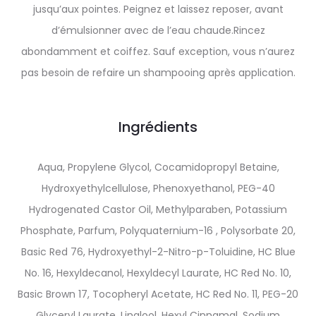
jusqu’aux pointes. Peignez et laissez reposer, avant
d’émulsionner avec de l’eau chaude.Rincez
abondamment et coiffez. Sauf exception, vous n’aurez
pas besoin de refaire un shampooing après application.
Ingrédients
Aqua, Propylene Glycol, Cocamidopropyl Betaine,
Hydroxyethylcellulose, Phenoxyethanol, PEG-40
Hydrogenated Castor Oil, Methylparaben, Potassium
Phosphate, Parfum, Polyquaternium-16 , Polysorbate 20,
Basic Red 76, Hydroxyethyl-2-Nitro-p-Toluidine, HC Blue
No. 16, Hexyldecanol, Hexyldecyl Laurate, HC Red No. 10,
Basic Brown 17, Tocopheryl Acetate, HC Red No. 11, PEG-20
Glyceryl Laurate, Linalool, Hexyl Cinnamal, Sodium