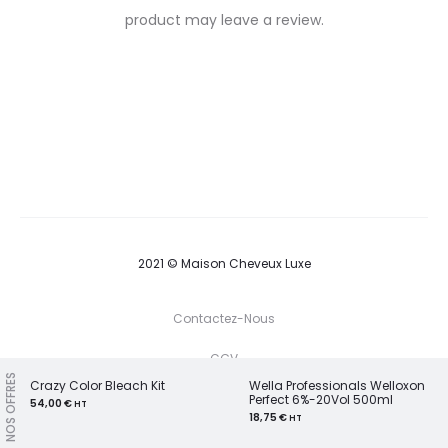
e
product may leave a review.
v
i
e
w
s
2021 © Maison Cheveux Luxe
Contactez-Nous
CGV
NOS OFFRES
Crazy Color Bleach Kit
Wella Professionals Welloxon
W
Perfect 6%-20Vol 500ml
S
54,00
€
HT
P
T
F
I
P
18,75
€
HT
G
w
a
n
i
3
o
i
c
s
n