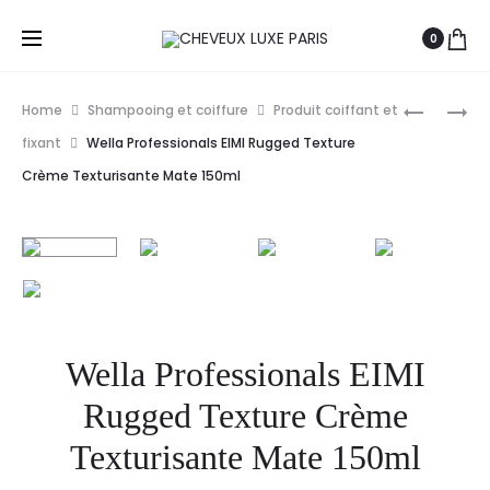
0
Prod
WELLA
WELLA
Home
Shampooing et coiffure
Produit coiffant et
PROFESS
PROFESS
navig
fixant
Wella Professionals EIMI Rugged Texture
EIMI
EIMI
Crème Texturisante Mate 150ml
SHAPE
ROOT
CONTROL
SHOOT
MOUSSE
MOUSSE
DE
DE
COIFFAG
PRÉCISIO
EXTRA-
RACINES
FORTE
200ML
Wella Professionals EIMI
500ML
Rugged Texture Crème
Texturisante Mate 150ml