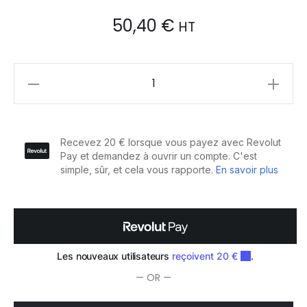
50,40
€
HT
Wella
Professionals
EIMI
Rugged
Texture
Crème
Texturisante
Mate
150ml
quantity
— OR —