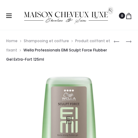
0
Prod
WELLA
WELLA
Home
Shampooing et coiffure
Produit coiffant et
PROFESS
PROFESS
navig
fixant
Wella Professionals EIMI Sculpt Force Flubber
EIMI
EIMI
Gel Extra-Fort 125ml
SUPER
NUTRICU
SET
SOFT
SPRAY
TWIRL
DE
MOUSSE
FINITION
ANTI-
EXTRA-
FRISOTTI
FORT
200ML
75ML