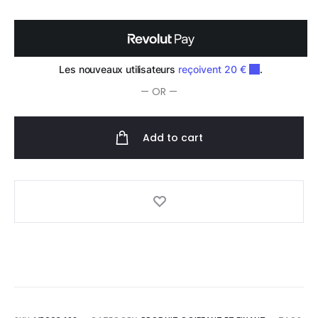
Gel
Extra-
Fort
125ml
quantity
— OR —
Add to cart