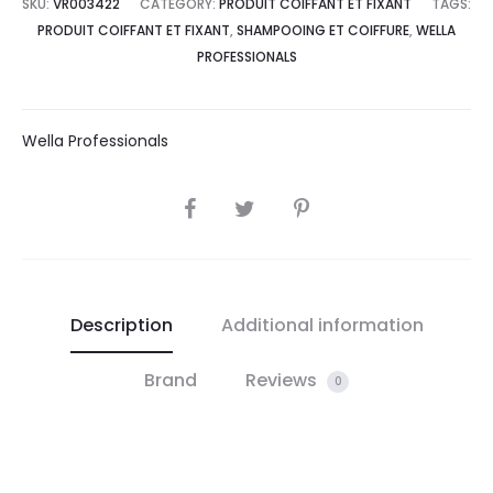
SKU:
VR003422
CATEGORY:
PRODUIT COIFFANT ET FIXANT
TAGS:
PRODUIT COIFFANT ET FIXANT
,
SHAMPOOING ET COIFFURE
,
WELLA
PROFESSIONALS
Wella Professionals
SHARE
Description
Additional information
Brand
Reviews
0