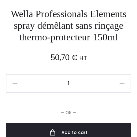
CHEVEUX
ABÎMÉS,
Wella Professionals Elements
95ML
spray démêlant sans rinçage
thermo-protecteur 150ml
50,70
€
HT
Wella
Professionals
Elements
spray
— OR —
démêlant
sans
rinçage
Add to cart