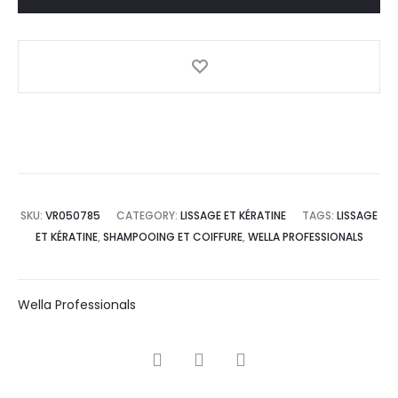
thermo-
protecteur
150ml
quantity
SKU:
VR050785
CATEGORY:
LISSAGE ET KÉRATINE
TAGS:
LISSAGE
ET KÉRATINE
,
SHAMPOOING ET COIFFURE
,
WELLA PROFESSIONALS
Wella Professionals
SHARE