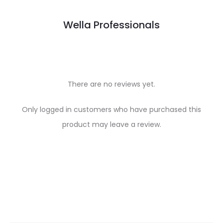
Wella Professionals
There are no reviews yet.
R
Only logged in customers who have purchased this
e
product may leave a review.
v
i
e
w
s