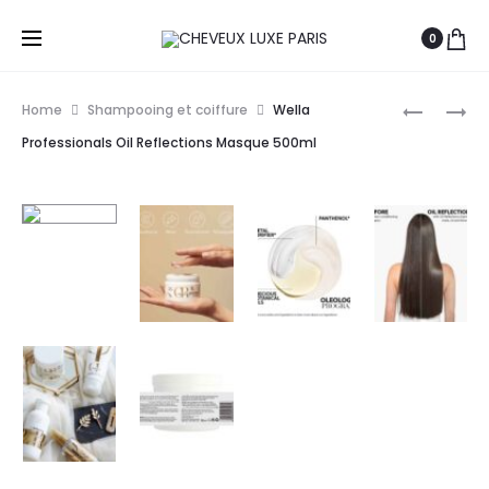
0
Prod
XP
VITALITY’
Home
Shampooing et coiffure
Wella
NUANCIE
SHAMPO
navig
Professionals Oil Reflections Masque 500ml
COLORAT
INTENSIF
INTENSE
COLOR
RADIANC
THERAPY
2019
250ML