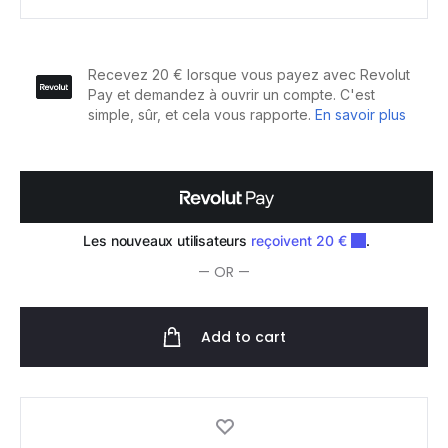
Vegan
Après-
Shampooing
Nutri
Repair
quantity
— OR —
Add to cart