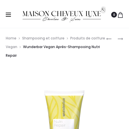
0
Prod
XP100
WUNDER
Home
Shampooing et coiffure
Produits de coiffure
APRÈS-
VEGAN
navig
Vegan
Wunderbar Vegan Après-Shampooing Nutri
SHAMPO
COLOR
Repair
REPARAT
PROTECT
DANISH
SHEER
WONDER
SILVER
150ML
APRÈS-
SHAMPO