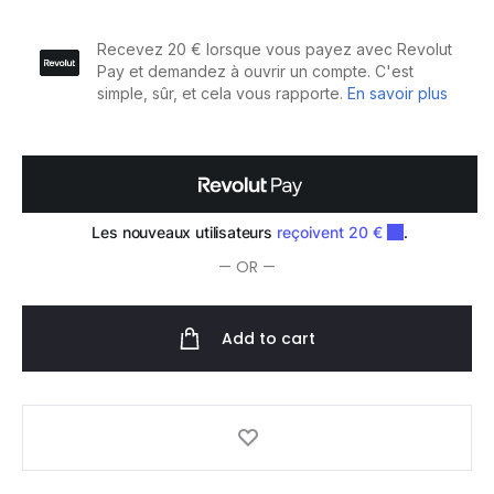
Repair
1l
quantity
— OR —
Add to cart