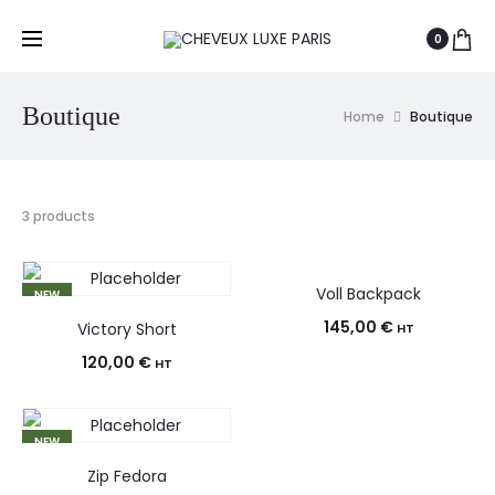
0
Boutique
Home
Boutique
3 products
Voll Backpack
NEW
NEW
145,00
€
Victory Short
HT
120,00
€
HT
NEW
Zip Fedora