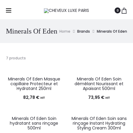
0
Minerals Of Eden
Home
Brands
Minerals Of Eden
7 products
Minerals Of Eden Masque
Minerals Of Eden Soin
capillaire Protecteur et
démêlant Nourissant et
Hydratant 250ml
Apaisant 500ml
82,78
€
73,95
€
HT
HT
Minerals Of Eden Soin
Minerals Of Eden Soin sans
hydratant sans rinçage
rinçage Instant Hydrating
500ml
Styling Cream 300ml