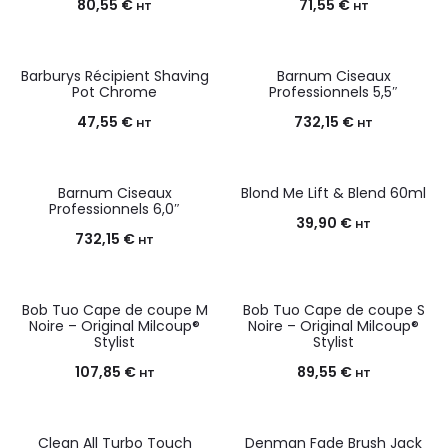
80,55
€
71,55
€
HT
HT
Barburys Récipient Shaving
Barnum Ciseaux
Pot Chrome
Professionnels 5,5″
47,55
€
732,15
€
HT
HT
Barnum Ciseaux
Blond Me Lift & Blend 60ml
Professionnels 6,0″
39,90
€
HT
732,15
€
HT
Bob Tuo Cape de coupe M
Bob Tuo Cape de coupe S
Noire – Original Milcoup®
Noire – Original Milcoup®
Stylist
Stylist
107,85
€
89,55
€
HT
HT
Clean All Turbo Touch
Denman Fade Brush Jack