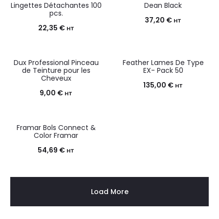
Lingettes Détachantes 100
Dean Black
pcs.
37,20
€
HT
22,35
€
HT
Dux Professional Pinceau
Feather Lames De Type
de Teinture pour les
EX- Pack 50
Cheveux
135,00
€
HT
9,00
€
HT
Framar Bols Connect &
Color Framar
54,69
€
HT
Load More