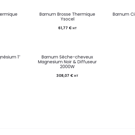
hermique
Barnum Brosse Thermique
Barnum Ci
Ysocel
61,77
€
HT
nésium 1″
Barnum Sèche-cheveux
Magnesium Noir & Diffuseur
2000W
308,07
€
HT