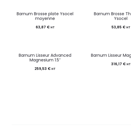
Barnum Brosse plate Ysocel
Barnum Brosse T
moyenne
Ysocel
63,87
€
53,85
€
HT
HT
Barnum Lisseur Advanced
Barnum Lisseur Mag
Magnesium 1.5″
316,17
€
HT
259,53
€
HT