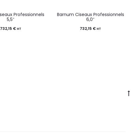
seaux Professionnels
Barnum Ciseaux Professionnels
5,5″
6,0″
732,15
€
732,15
€
HT
HT