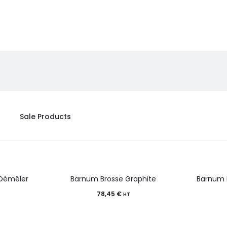
Sale Products
 Démêler
Barnum Brosse Graphite
Barnum 
78,45
€
HT