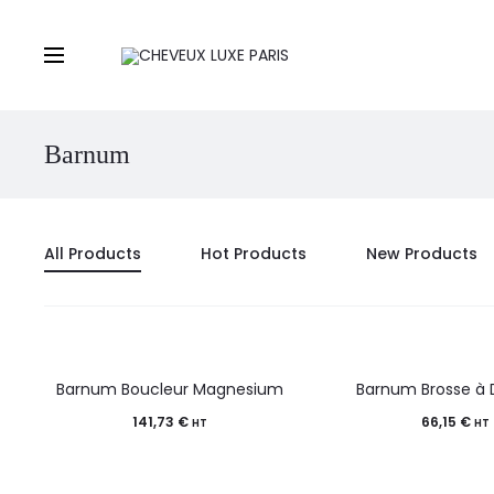
Barnum
All Products
Hot Products
New Products
Barnum Boucleur Magnesium
Barnum Brosse à
141,73
€
66,15
€
HT
HT