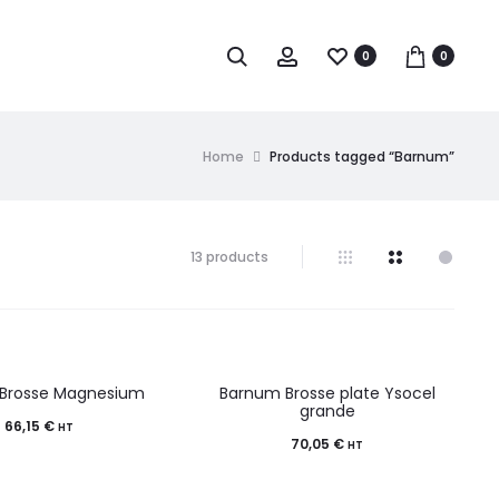
0
0
Home
Products tagged “Barnum”
13 products
Brosse Magnesium
Barnum Brosse plate Ysocel
grande
66,15
€
HT
70,05
€
HT