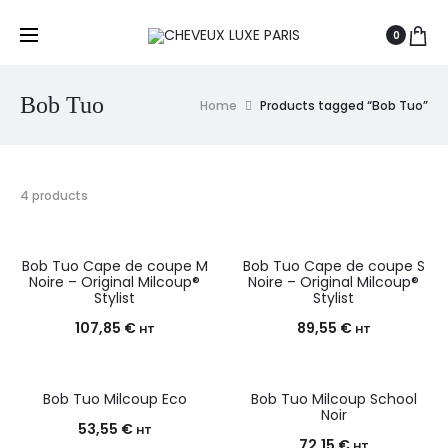
0
Bob Tuo
Home
Products tagged “Bob Tuo”
4 products
Bob Tuo Cape de coupe M
Bob Tuo Cape de coupe S
Noire – Original Milcoup®
Noire – Original Milcoup®
Stylist
Stylist
107,85
€
89,55
€
HT
HT
Bob Tuo Milcoup Eco
Bob Tuo Milcoup School
Noir
53,55
€
HT
72,15
€
HT