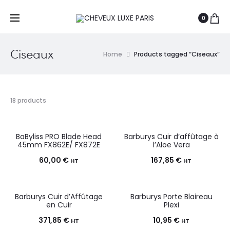
0
Ciseaux
Home
Products tagged “Ciseaux”
18 products
BaByliss PRO Blade Head
Barburys Cuir d’affûtage à
45mm FX862E/ FX872E
l’Aloe Vera
60,00
€
167,85
€
HT
HT
Barburys Cuir d’Affûtage
Barburys Porte Blaireau
en Cuir
Plexi
371,85
€
10,95
€
HT
HT