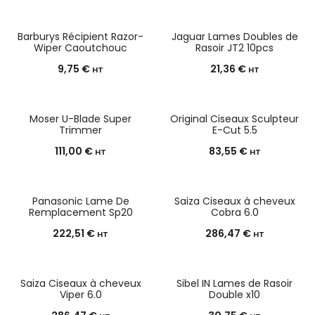
Barburys Récipient Razor-
Jaguar Lames Doubles de
Wiper Caoutchouc
Rasoir JT2 10pcs
9,75
€
21,36
€
HT
HT
Moser U-Blade Super
Original Ciseaux Sculpteur
Trimmer
E-Cut 5.5
111,00
€
83,55
€
HT
HT
Panasonic Lame De
Saiza Ciseaux à cheveux
Remplacement Sp20
Cobra 6.0
222,51
€
286,47
€
HT
HT
Saiza Ciseaux à cheveux
Sibel IN Lames de Rasoir
Viper 6.0
Double x10