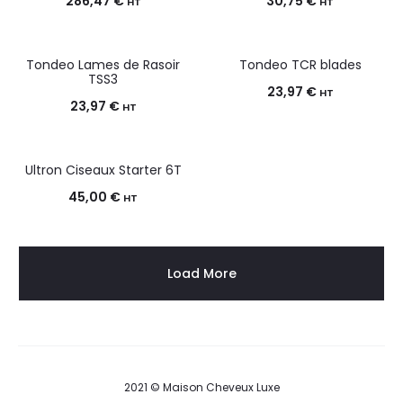
286,47
€
30,75
€
HT
HT
Tondeo Lames de Rasoir
Tondeo TCR blades
TSS3
23,97
€
HT
23,97
€
HT
Ultron Ciseaux Starter 6T
45,00
€
HT
Load More
2021 © Maison Cheveux Luxe