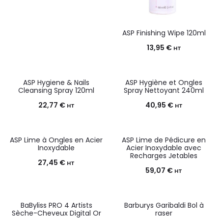
ASP Finishing Wipe 120ml
13,95
€
HT
ASP Hygiene & Nails
ASP Hygiène et Ongles
Cleansing Spray 120ml
Spray Nettoyant 240ml
22,77
€
40,95
€
HT
HT
ASP Lime à Ongles en Acier
ASP Lime de Pédicure en
Inoxydable
Acier Inoxydable avec
Recharges Jetables
27,45
€
HT
59,07
€
HT
BaByliss PRO 4 Artists
Barburys Garibaldi Bol à
Sèche-Cheveux Digital Or
raser