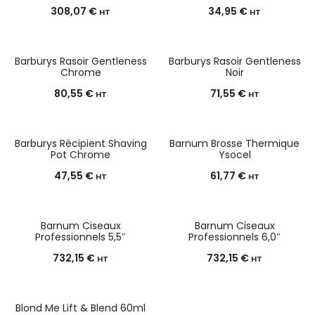
308,07
€
34,95
€
HT
HT
Barburys Rasoir Gentleness
Barburys Rasoir Gentleness
Chrome
Noir
80,55
€
71,55
€
HT
HT
Barburys Récipient Shaving
Barnum Brosse Thermique
Pot Chrome
Ysocel
47,55
€
61,77
€
HT
HT
Barnum Ciseaux
Barnum Ciseaux
Professionnels 5,5″
Professionnels 6,0″
732,15
€
732,15
€
HT
HT
Blond Me Lift & Blend 60ml