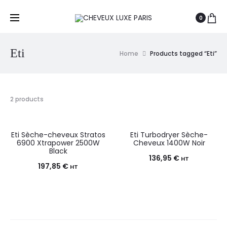
0
Eti
Home
Products tagged “Eti”
2 products
Eti Sèche-cheveux Stratos
Eti Turbodryer Sèche-
6900 Xtrapower 2500W
Cheveux 1400W Noir
Black
136,95
€
HT
197,85
€
HT