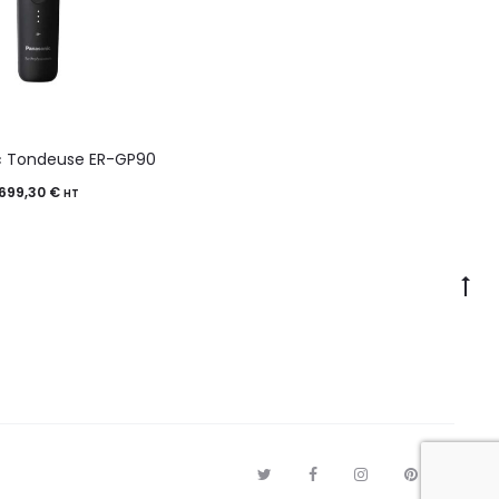
c Tondeuse ER-GP90
699,30
€
HT
T
F
I
P
G
w
a
n
i