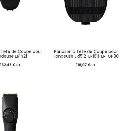
 Tête de Coupe pour
Panasonic Tête de Coupe pour
ndeuse ER1421
Tondeuse ER1512-ER1611-ER-GP80
162,46
€
116,07
€
HT
HT