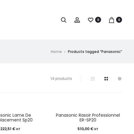
0
0
Home
Products tagged “Panasonic”
14 products
sonic Lame De
Panasonic Rasoir Professionnel
lacement Sp20
ER-SP20
222,51
€
510,00
€
HT
HT