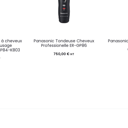
 à cheveux
Panasonic Tondeuse Cheveux
Panasoni
 usage
Professionelle ER-GP86
HGP84-K803
750,00
€
HT
T