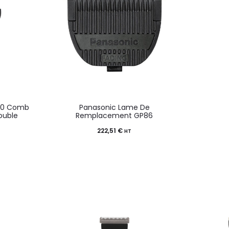
80 Comb
Panasonic Lame De
ouble
Remplacement GP86
222,51
€
HT