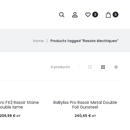
0
0
Home
Products tagged “Rasoirs électriques”
8 products
Pro FX3 Rasoir titane
BaByliss Pro Rasoir Metal Double
ouble lame
Foil Gunsteel
209,98
€
240,45
€
HT
HT