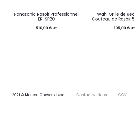
Panasonic Rasoir Professionnel
Wahl Grille de Re
ER-SP20
Couteau de Rasoir 5 
510,00
€
105,00
€
HT
H
2021 © Maison Cheveux Luxe
Contactez-Nous
CGV