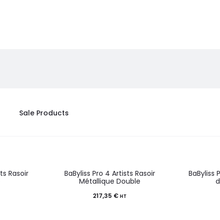
Sale Products
sts Rasoir
BaByliss Pro 4 Artists Rasoir
BaByliss 
e
Métallique Double
d
217,35
€
HT