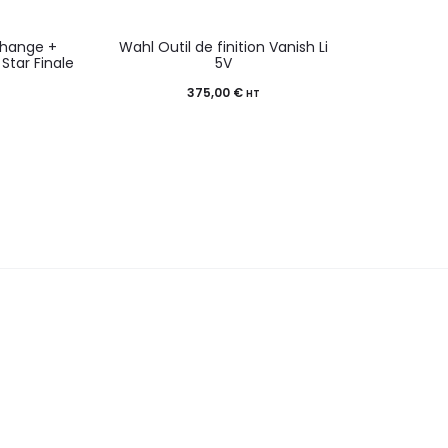
change +
Wahl Outil de finition Vanish Li
Star Finale
5V
375,00
€
T
HT