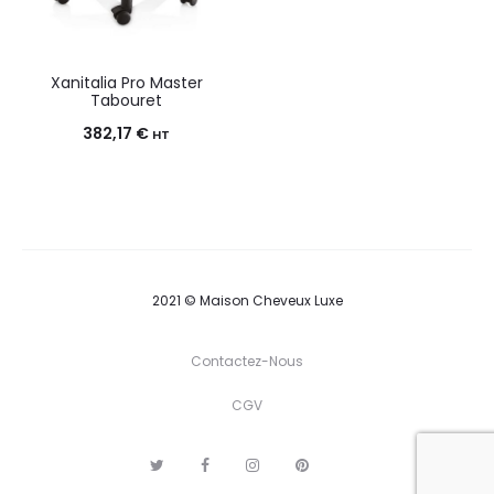
Xanitalia Pro Master
Tabouret
382,17
€
HT
2021 © Maison Cheveux Luxe
Contactez-Nous
CGV
T
F
I
P
G
w
a
n
i