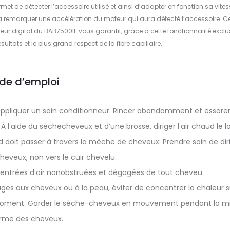
et de détecter l’accessoire utilisé et ainsi d’adapter en fonction sa vites
ra remarquer une accélération du moteur qui aura détecté l’accessoire. C
r digital du BAB7500IE vous garantit, grâce à cette fonctionnalité exclus
sultats et le plus grand respect de la fibre capillaire.
de d’emploi
ppliquer un soin conditionneur. Rincer abondamment et essorer
 À l’aide du sèchecheveux et d’une brosse, diriger l’air chaud le l
ud doit passer à travers la mèche de cheveux. Prendre soin de dir
 cheveux, non vers le cuir chevelu.
es entrées d’air nonobstruées et dégagées de tout cheveu.
ges aux cheveux ou à la peau, éviter de concentrer la chaleur s
 moment. Garder le sèche-cheveux en mouvement pendant la m
rme des cheveux.