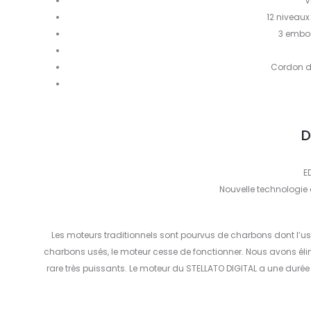
V
12 niveaux
3 embou
Cordon d
D
E
Nouvelle technologie
Les moteurs traditionnels sont pourvus de charbons dont l’usure
charbons usés, le moteur cesse de fonctionner. Nous avons él
rare très puissants. Le moteur du STELLATO DIGITAL a une durée 