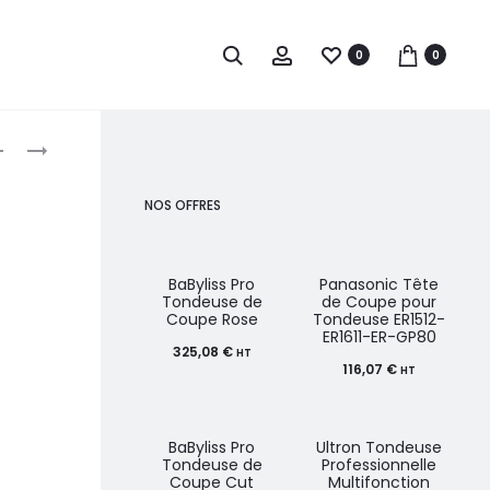
0
0
roduct
S-
PROXELLI
PRO
SÈCHE-
avigation
SÈCHE-
CHEVEUX
NOS OFFRES
CHEVEUX
PROFESSIONNEL
SUPERMAGIC
MAYA
1500W
CHAMPAGNE
BaByliss Pro
Panasonic Tête
Tondeuse de
de Coupe pour
Coupe Rose
Tondeuse ER1512-
ER1611-ER-GP80
325,08
€
HT
116,07
€
HT
BaByliss Pro
Ultron Tondeuse
Tondeuse de
Professionnelle
Coupe Cut
Multifonction