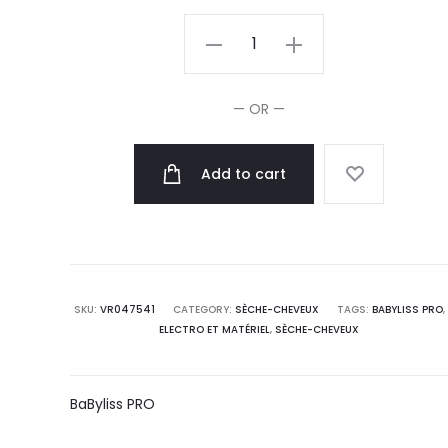
BaByliss
Pro
4
— OR —
Artists
Sèche-
Add to cart
Cheveux
Léger
Stellato
Digital
2400W
SKU:
VR047541
CATEGORY:
SÈCHE-CHEVEUX
TAGS:
BABYLISS PRO
,
quantity
ELECTRO ET MATÉRIEL
,
SÈCHE-CHEVEUX
BaByliss PRO