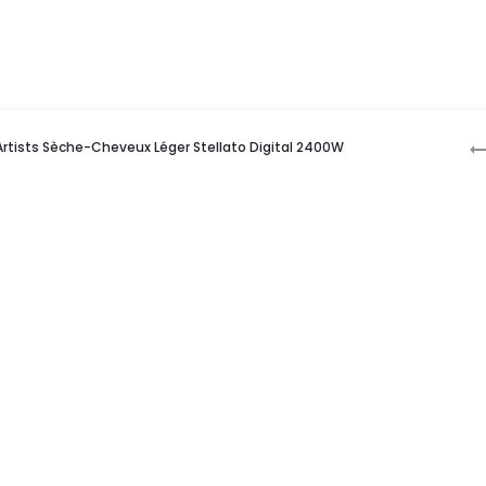
P
 Artists Sèche-Cheveux Léger Stellato Digital 2400W
n