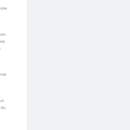
male.
ison
er,
n
rmet
 un
n du