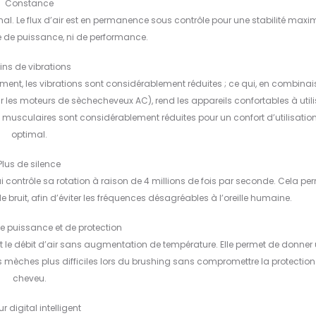
Constance
al. Le flux d’air est en permanence sous contrôle pour une stabilité maxi
se de puissance, ni de performance.
ins de vibrations
ment, les vibrations sont considérablement réduites ; ce qui, en combina
les moteurs de sèchecheveux AC), rend les appareils confortables à utilis
s musculaires sont considérablement réduites pour un confort d’utilisatio
optimal.
Plus de silence
contrôle sa rotation à raison de 4 millions de fois par seconde. Cela pe
ruit, afin d’éviter les fréquences désagréables à l’oreille humaine.
e puissance et de protection
et le débit d’air sans augmentation de température. Elle permet de donner
s mèches plus difficiles lors du brushing sans compromettre la protectio
cheveu.
r digital intelligent