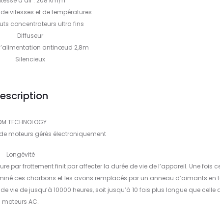
itesse d’air : 208 km/h
 de vitesses et de températures
ts concentrateurs ultra fins
Diffuseur
’alimentation antinœud 2,8m
Silencieux
escription
DM TECHNOLOGY
 de moteurs gérés électroniquement
Longévité
 par frottement finit par affecter la durée de vie de l’appareil. Une fois c
iminé ces charbons et les avons remplacés par un anneau d’aimants en t
de vie de jusqu’à 10000 heures, soit jusqu’à 10 fois plus longue que celle 
moteurs AC.