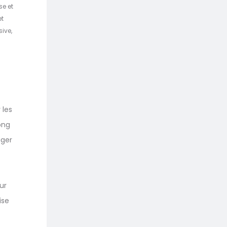
se et
et
ive,
 les
ong
iger
ur
ise