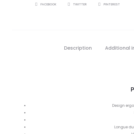
SHARE
FACEBOOK
TWITTER
PINTEREST
Description
Additional 
P
Design ergo
Longue dur