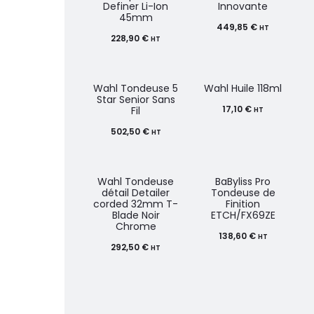
Definer Li-Ion
Innovante
45mm
449,85
€
HT
228,90
€
HT
Wahl Tondeuse 5
Wahl Huile 118ml
Star Senior Sans
17,10
€
Fil
HT
502,50
€
HT
Wahl Tondeuse
BaByliss Pro
détail Detailer
Tondeuse de
corded 32mm T-
Finition
Blade Noir
ETCH/FX69ZE
Chrome
138,60
€
HT
292,50
€
HT