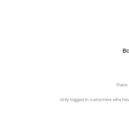
Ba
There 
R
Only logged in customers who hav
e
v