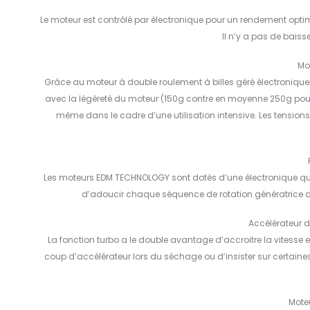
Le moteur est contrôlé par électronique pour un rendement optim
Il n’y a pas de bais
Mo
Grâce au moteur à double roulement à billes géré électronique
avec la légèreté du moteur (150g contre en moyenne 250g pour 
même dans le cadre d’une utilisation intensive. Les tension
Les moteurs EDM TECHNOLOGY sont dotés d’une électronique qui 
d’adoucir chaque séquence de rotation génératrice de b
Accélérateur d
La fonction turbo a le double avantage d’accroitre la vitesse 
coup d’accélérateur lors du séchage ou d’insister sur certaine
Moteu