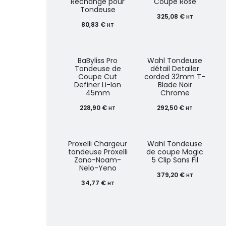
Rechange pour
Coupe Rose
Tondeuse
325,08
€
HT
80,83
€
HT
BaByliss Pro
Wahl Tondeuse
Tondeuse de
détail Detailer
Coupe Cut
corded 32mm T-
Definer Li-Ion
Blade Noir
45mm
Chrome
228,90
€
292,50
€
HT
HT
Proxelli Chargeur
Wahl Tondeuse
tondeuse Proxelli
de coupe Magic
Zano-Noam-
5 Clip Sans Fil
Nelo-Yeno
379,20
€
HT
34,77
€
HT