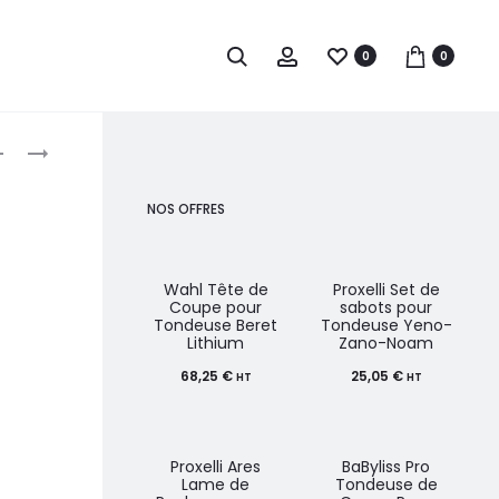
0
0
roduct
BABYLISS
S-
PRO
PRO
avigation
4
PORTE
NOS OFFRES
ARTISTS
SÈCHE-
SÈCHE-
CHEVEUX
CHEVEUX
ARRONDI
Wahl Tête de
Proxelli Set de
Coupe pour
sabots pour
LÉGER
Tondeuse Beret
Tondeuse Yeno-
Lithium
Zano-Noam
STELLATO
DIGITAL
68,25
€
25,05
€
HT
HT
2400W
Proxelli Ares
BaByliss Pro
Lame de
Tondeuse de