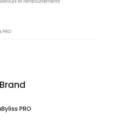
aisRetours et remboursements
ss PRO
Brand
Byliss PRO