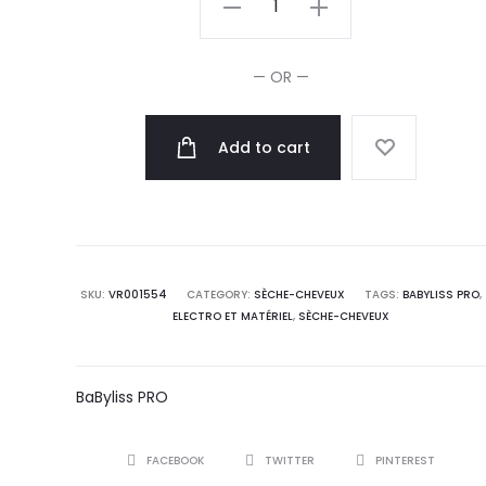
Pro
Séche-
— OR —
Cheveux
SL
Add to cart
Ionic
Noir
1900W
quantity
SKU:
VR001554
CATEGORY:
SÈCHE-CHEVEUX
TAGS:
BABYLISS PRO
,
ELECTRO ET MATÉRIEL
,
SÈCHE-CHEVEUX
BaByliss PRO
SHARE
FACEBOOK
TWITTER
PINTEREST