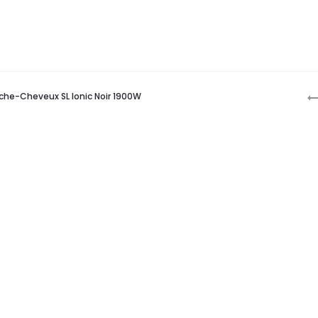
P
éche-Cheveux SL Ionic Noir 1900W
n