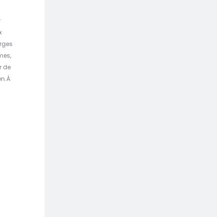
r
x
arges
mes,
r de
en.À