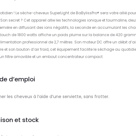
uotidien ! Le sèche-cheveux SuperLight de BaBylissPro® sera votre allié pou
 Son secret ? Cet appareil allie les technologies ionique et tourmaline, deu
a première en diffusant des ions négatifs, la seconde en accumulant les ch
ft touch de 1800 watts affiche un poids plume sur la balance de 420 gram
limentation professionnel de 2,7 mètres. Son moteur DC offre un débit d’ai
re et son bouton d’air froid, cet équipement facilite le séchage au quotidi
 un filtre amovible et un embout concentrateur compact.
de d’emploi
 les cheveux à l’aide d’une serviette, sans frotter.
aison et stock