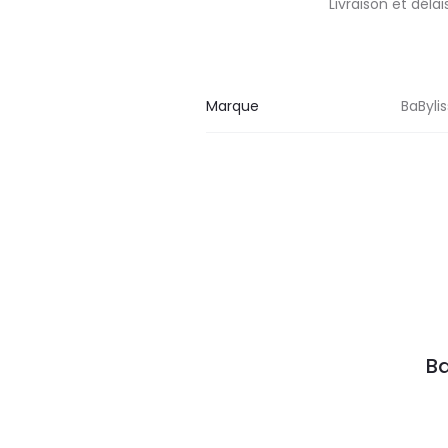
Livraison et dél
Marque
BaByli
Ba