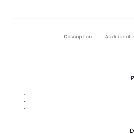
Description
Additional 
P
D