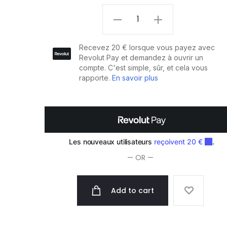
Balmain
Dissolvent
3x50ml
quantity
— OR —
Add to cart