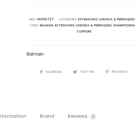
SKU:
VR000727
CATEGORY:
EXTENSIONS CHEVEUX & PERRUQUES
TAGS:
BALMAIN
,
EXTENSIONS CHEVEUX & PERRUQUES
,
SHAMPOOING 
COIFFURE
Balmain
SHARE
FACEBOOK
TWITTER
PINTEREST
information
Brand
Reviews
0