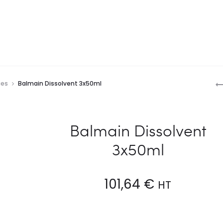
P
ues
Balmain Dissolvent 3x50ml
n
Balmain Dissolvent
3x50ml
101,64
€
HT