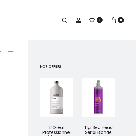
0
0
roduct
BALMAIN
BALMAIN
CONNECTEUR
RE-
avigation
PLUG&PLAY
APPLICATION
NOS OFFRES
EU1.2
TAPES
20PCS
L’Oréal
Tigi Bed Head
Euge
Professionnel
Serial Blonde
Col