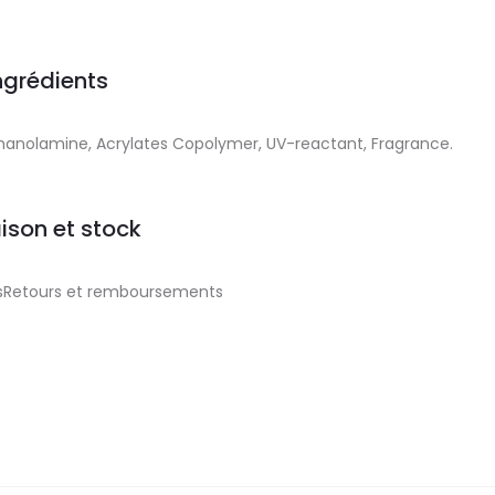
ngrédients
ethanolamine, Acrylates Copolymer, UV-reactant, Fragrance.
aison et stock
aisRetours et remboursements