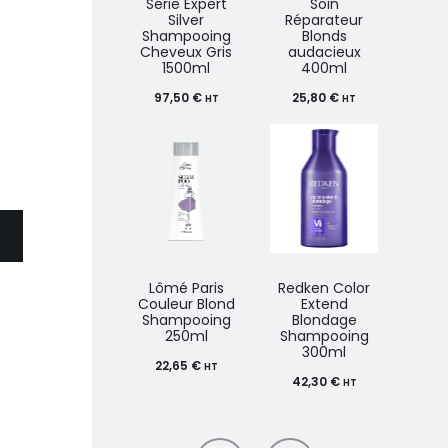
Série Expert
Soin
N
Silver
Réparateur
Sha
Shampooing
Blonds
Arg
Cheveux Gris
audacieux
70
1500ml
400ml
97,50
€
25,80
€
HT
HT
Osm
Silv
Lômé Paris
Redken Color
Che
Couleur Blond
Extend
Yell
Shampooing
Blondage
18
250ml
Shampooing
300ml
22,65
€
HT
42,30
€
HT