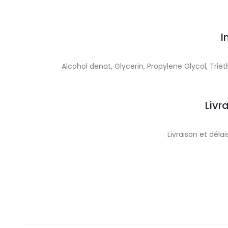
I
Alcohol denat, Glycerin, Propylene Glycol, Tri
Livr
Livraison et dél