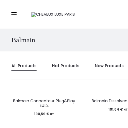
Balmain
All Products
Hot Products
New Products
Balmain Connecteur Plug&Play
Balmain Dissolven
EU1.2
101,64
€
HT
190,59
€
HT