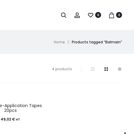
0
0
Home
Products tagged “Balmain”
4 products
e-Application Tapes
20pcs
49,02
€
HT