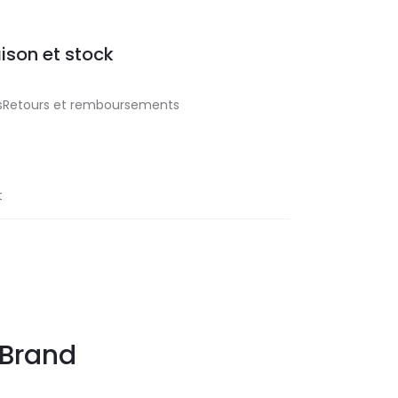
aison et stock
aisRetours et remboursements
t
Brand