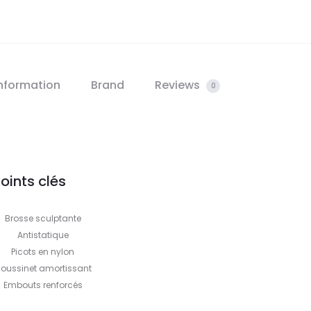
information
Brand
Reviews
0
oints clés
Brosse sculptante
Antistatique
Picots en nylon
oussinet amortissant
Embouts renforcés