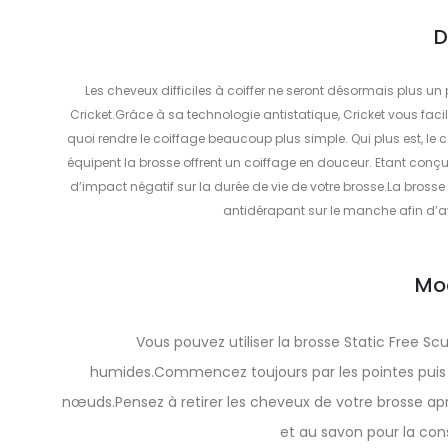
D
Les cheveux difficiles à coiffer ne seront désormais plus u
Cricket.Grâce à sa technologie antistatique, Cricket vous facili
quoi rendre le coiffage beaucoup plus simple. Qui plus est, le
équipent la brosse offrent un coiffage en douceur. Etant conçue
d’impact négatif sur la durée de vie de votre brosse.La bross
antidérapant sur le manche afin d’av
Mo
Vous pouvez utiliser la brosse Static Free S
humides.Commencez toujours par les pointes puis 
nœuds.Pensez à retirer les cheveux de votre brosse apr
et au savon pour la cons