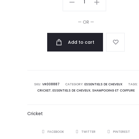
Brosse
Anti-
— OR —
Statique
Sculpting
Add to cart
680
quantity
SKU:
VR008887
CATEGORY:
ESSENTIELS DE CHEVEUX
TAGS:
CRICKET
,
ESSENTIELS DE CHEVEUX
,
SHAMPOOING ET COIFFURE
Cricket
SHARE
FACEBOOK
TWITTER
PINTEREST