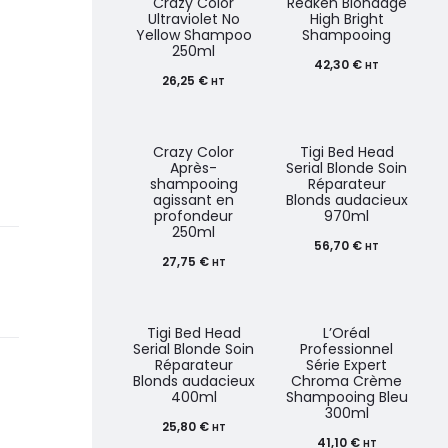
Crazy Color
Redken Blondage
Ultraviolet No
High Bright
Yellow Shampoo
Shampooing
250ml
42,30
€
HT
26,25
€
HT
Crazy Color
Tigi Bed Head
Après-
Serial Blonde Soin
shampooing
Réparateur
agissant en
Blonds audacieux
profondeur
970ml
250ml
56,70
€
HT
27,75
€
HT
Tigi Bed Head
L’Oréal
Serial Blonde Soin
Professionnel
Réparateur
Série Expert
Blonds audacieux
Chroma Crème
400ml
Shampooing Bleu
300ml
25,80
€
HT
41,10
€
HT