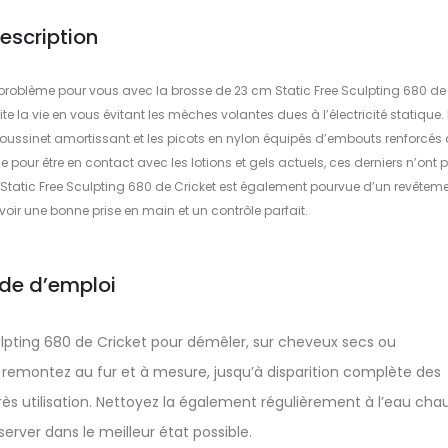
escription
n problème pour vous avec la brosse de 23 cm Static Free Sculpting 680 de
te la vie en vous évitant les mèches volantes dues à l’électricité statique.
 coussinet amortissant et les picots en nylon équipés d’embouts renforcés 
 pour être en contact avec les lotions et gels actuels, ces derniers n’ont 
e Static Free Sculpting 680 de Cricket est également pourvue d’un revêtem
oir une bonne prise en main et un contrôle parfait.
de d’emploi
culpting 680 de Cricket pour démêler, sur cheveux secs ou
remontez au fur et à mesure, jusqu’à disparition complète des
ès utilisation. Nettoyez la également régulièrement à l’eau cha
erver dans le meilleur état possible.