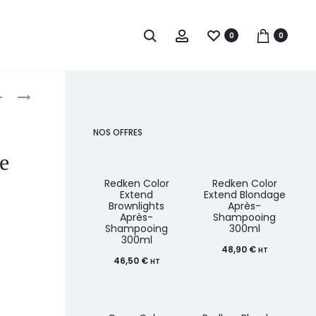
0
0
roduct
SIBEL
FRAMAR
RODS
ENSEMBLE
avigation
TRADITION
DE
NOS OFFRES
BOLS
e
DE
COULEUR
Redken Color
Redken Color
Extend
Extend Blondage
Brownlights
Après-
Après-
Shampooing
Shampooing
300ml
300ml
48,90
€
HT
46,50
€
HT