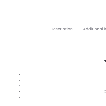
Description
Additional 
P
C