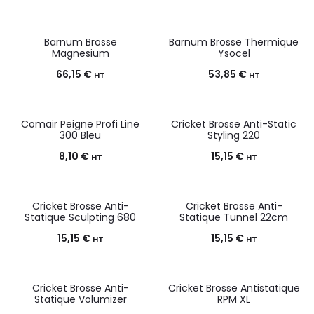
Barnum Brosse
Barnum Brosse Thermique
Magnesium
Ysocel
66,15
€
53,85
€
HT
HT
Comair Peigne Profi Line
Cricket Brosse Anti-Static
300 Bleu
Styling 220
8,10
€
15,15
€
HT
HT
Cricket Brosse Anti-
Cricket Brosse Anti-
Statique Sculpting 680
Statique Tunnel 22cm
15,15
€
15,15
€
HT
HT
Cricket Brosse Anti-
Cricket Brosse Antistatique
Statique Volumizer
RPM XL