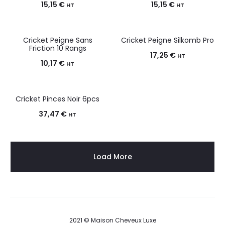
15,15
€
15,15
€
HT
HT
Cricket Peigne Sans
Cricket Peigne Silkomb Pro
Friction 10 Rangs
17,25
€
HT
10,17
€
HT
Cricket Pinces Noir 6pcs
37,47
€
HT
Load More
2021 © Maison Cheveux Luxe