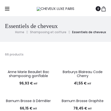
0
Essentiels de cheveux
Home
Shampooing et coiffure
Essentiels de cheveux
66 products
Anne Marie Beauliet Bac
Barburys Blaireau Code
shampooing gonflable
Cherry
96,93
€
41,55
€
HT
HT
Barnum Brosse à Démêler
Barnum Brosse Graphite
66,15
€
78,45
€
HT
HT