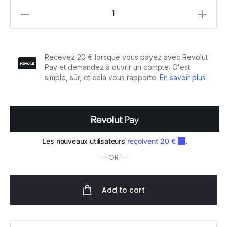
Eugene
Perma
Collections
Nature
Shampooing
Volume
300ml
quantity
— OR —
Add to cart