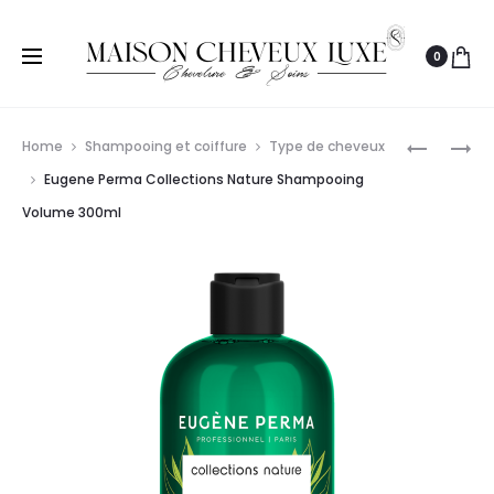
0
Prod
JUMP
EUGENE
Home
Shampooing et coiffure
Type de cheveux
YOUR
PERMA
navig
Eugene Perma Collections Nature Shampooing
HAIR
SHAMPO
Volume 300ml
SHAMPO
PURETÉ
RÉPARAT
VIOLET
225ML