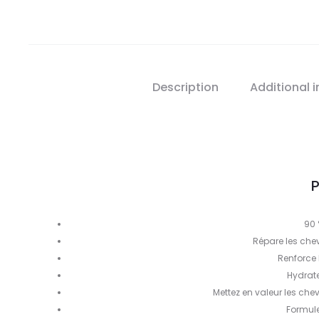
Description
Additional 
P
90 
Répare les ch
Renforce 
Hydrate
Mettez en valeur les che
Formule