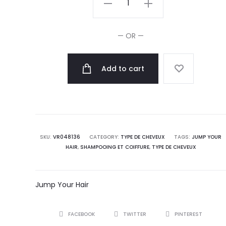
Your
Hair
— OR —
Shampoing
Réparateur
Add to cart
Violet
225ml
quantity
SKU:
VR048136
CATEGORY:
TYPE DE CHEVEUX
TAGS:
JUMP YOUR
HAIR
,
SHAMPOOING ET COIFFURE
,
TYPE DE CHEVEUX
Jump Your Hair
SHARE
FACEBOOK
TWITTER
PINTEREST