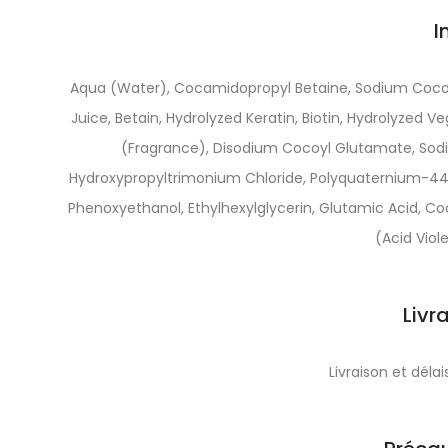
I
Aqua (Water), Cocamidopropyl Betaine, Sodium Cocoyl 
Juice, Betain, Hydrolyzed Keratin, Biotin, Hydrolyzed 
(Fragrance), Disodium Cocoyl Glutamate, So
Hydroxypropyltrimonium Chloride, Polyquaternium-44
Phenoxyethanol, Ethylhexylglycerin, Glutamic Acid, Coc
(Acid Viole
Livr
Livraison et dél