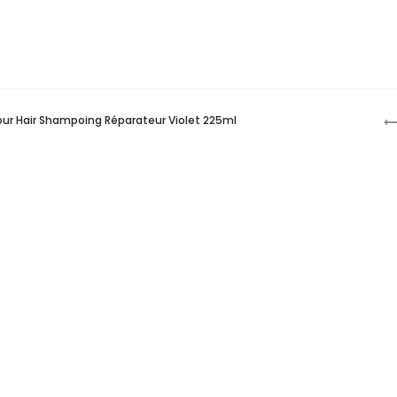
P
ur Hair Shampoing Réparateur Violet 225ml
n