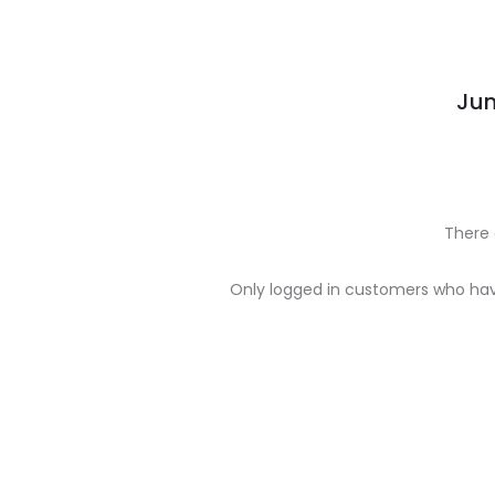
Jum
There 
R
Only logged in customers who hav
e
v
i
e
w