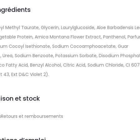
ngrédients
Methyl Taurate, Glycerin, Laurylglucoside, Aloe Barbadensis Le
Vegetable Protein, Arnica Montana Flower Extract, Panthenol, Parf
dium Cocoyl Isethionate, Sodium Cocoamphoacetate, Guar
, Urea, Sodium Benzoate, Potassium Sorbate, Disodium Phosphat
o Fatty Acid, Benzyl Alcohol, Citric Acid, Sodium Chloride, CI 60
t 43, Ext D&C Violet 2).
aison et stock
aisRetours et remboursements