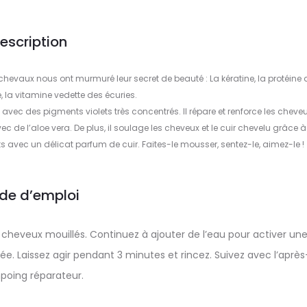
escription
s chevaux nous ont murmuré leur secret de beauté : La kératine, la protéine 
e, la vitamine vedette des écuries.
vec des pigments violets très concentrés. Il répare et renforce les cheve
 de l’aloe vera. De plus, il soulage les cheveux et le cuir chevelu grâce 
rts avec un délicat parfum de cuir. Faites-le mousser, sentez-le, aimez-le !
de d’emploi
cheveux mouillés. Continuez à ajouter de l’eau pour activer un
. Laissez agir pendant 3 minutes et rincez. Suivez avec l’après
oing réparateur.