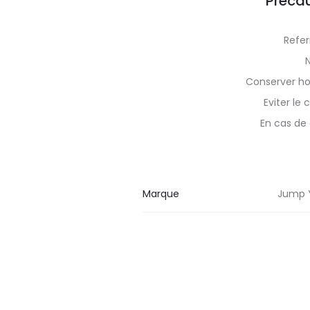
Précau
Refe
Conserver ho
Eviter le
En cas de 
Marque
Jump Y