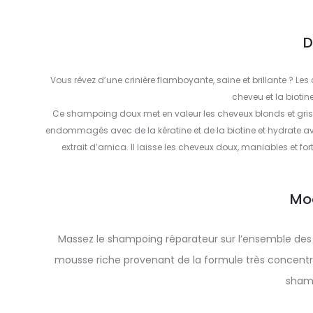
D
Vous rêvez d’une crinière flamboyante, saine et brillante ? Le
cheveu et la biotin
Ce shampoing doux met en valeur les cheveux blonds et gris a
endommagés avec de la kératine et de la biotine et hydrate avec
extrait d’arnica. Il laisse les cheveux doux, maniables et fo
Mo
Massez le shampoing réparateur sur l’ensemble des 
mousse riche provenant de la formule très concentrée
shamp