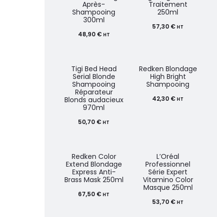
Après-
Traitement
Shampooing
250ml
300ml
57,30
€
HT
48,90
€
HT
Tigi Bed Head
Redken Blondage
Serial Blonde
High Bright
Shampooing
Shampooing
Réparateur
42,30
€
Blonds audacieux
HT
970ml
50,70
€
HT
Redken Color
L’Oréal
Extend Blondage
Professionnel
Express Anti-
Série Expert
Brass Mask 250ml
Vitamino Color
Masque 250ml
67,50
€
HT
53,70
€
HT