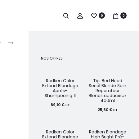
0
0
roduct
L’ORÉAL
JUMP
PROFESSIONNEL
YOUR
avigation
SERIE
HAIR
NOS OFFRES
EXPERT
SHAMPOING
SCALP
RÉPARATEUR
ADVANCED
VIOLET
Redken Color
Tigi Bed Head
Extend Blondage
Serial Blonde Soin
SHAMPOOING
900G
Après-
Réparateur
Shampooing 1l
Blonds audacieux
DERMO-
400ml
CLARIFIANT
89,10
€
HT
25,80
€
HT
500
ML
Redken Color
Redken Blondage
Extend Blondage
High Bright Pré-