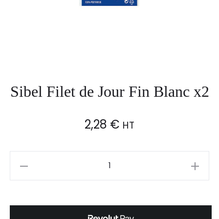
Sibel Filet de Jour Fin Blanc x2
2,28
€
HT
Sibel
Filet
de
Jour
Fin