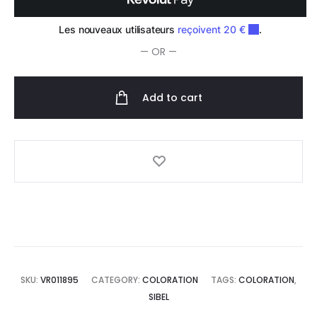
Blanc
x2
— OR —
quantity
Add to cart
SKU:
VR011895
CATEGORY:
COLORATION
TAGS:
COLORATION
,
SIBEL