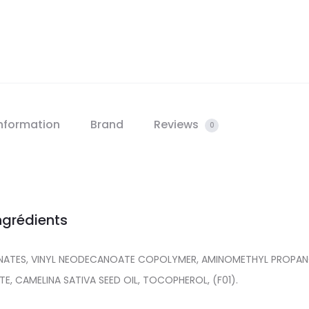
information
Brand
Reviews
0
ngrédients
TONATES, VINYL NEODECANOATE COPOLYMER, AMINOMETHYL PROPAN
E, CAMELINA SATIVA SEED OIL, TOCOPHEROL, (F01).