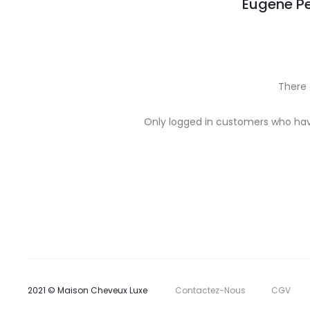
Eugene Pe
There 
R
Only logged in customers who hav
e
v
i
e
w
s
2021 © Maison Cheveux Luxe
Contactez-Nous
CGV