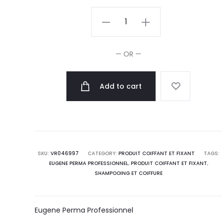
Eugene
Perma
Collections
— OR —
Nature
Spray
Add to cart
Cheveux
Normal
300ml
quantity
SKU:
VR046997
CATEGORY:
PRODUIT COIFFANT ET FIXANT
TAGS:
EUGENE PERMA PROFESSIONNEL
,
PRODUIT COIFFANT ET FIXANT
,
SHAMPOOING ET COIFFURE
Eugene Perma Professionnel