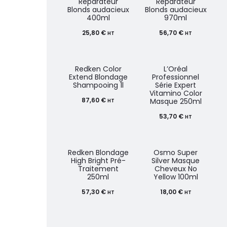
Réparateur
Réparateur
Blonds audacieux
Blonds audacieux
400ml
970ml
25,80
€
56,70
€
HT
HT
Redken Color
L’Oréal
Extend Blondage
Professionnel
Shampooing 1l
Série Expert
Vitamino Color
87,60
€
Masque 250ml
HT
53,70
€
HT
Redken Blondage
Osmo Super
High Bright Pré-
Silver Masque
Traitement
Cheveux No
250ml
Yellow 100ml
57,30
€
18,00
€
HT
HT