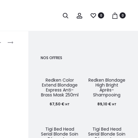
0
0
roduct
EUGENE
EUGENE
PERMA
PERMA
avigation
SPRAY
COLLECTIONS
NOS OFFRES
BI-
NATURE
PHASE
SPRAY
THERMO-
CHEVEUX
Redken Color
Redken Blondage
Extend Blondage
High Bright
PROTECTEUR
FORT
Express Anti-
Après-
Brass Mask 250ml
Shampooing
QUOTIDIEN
300ML
200ML
67,50
€
89,10
€
HT
HT
Tigi Bed Head
Tigi Bed Head
Serial Blonde Soin
Serial Blonde Soin