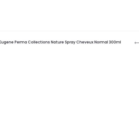
P
Eugene Perma Collections Nature Spray Cheveux Normal 300ml
n