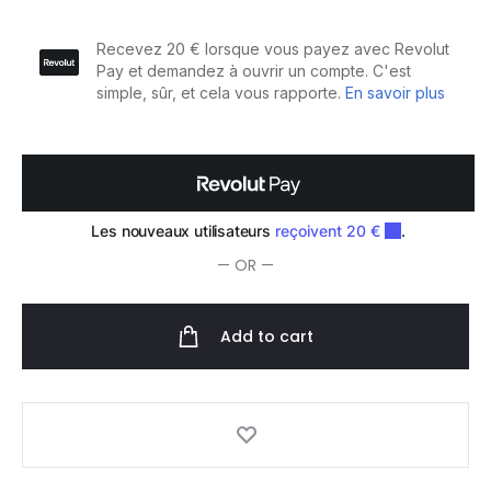
1602/7-
354/7
quantity
— OR —
Add to cart