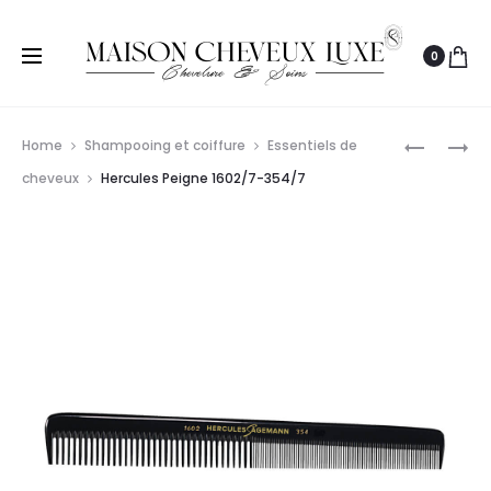
0
Prod
PAUL
OLIVIA
Home
Shampooing et coiffure
Essentiels de
MITCHELL
GARDEN
navig
cheveux
Hercules Peigne 1602/7-354/7
POMPE
FINGERB
ORANGE
COMBO
1L
SMALL