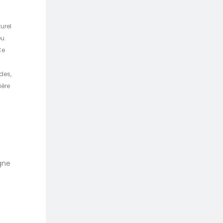
urel
u.
Ce
s
des,
ière
igne