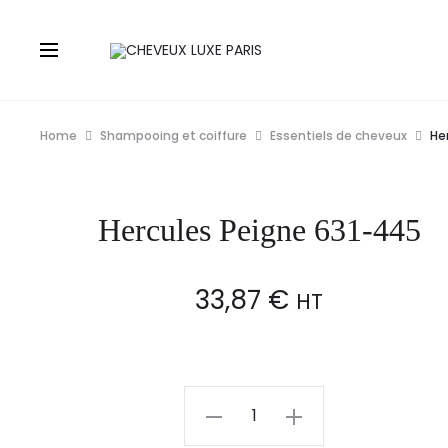
Home
Shampooing et coiffure
Essentiels de cheveux
He
Hercules Peigne 631-445
33,87
€
HT
Hercules
Peigne