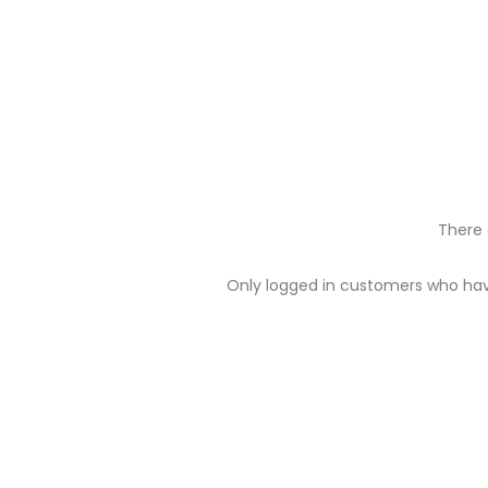
There 
R
Only logged in customers who hav
e
v
i
e
w