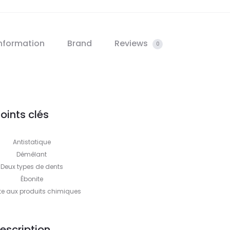
information
Brand
Reviews
0
oints clés
Antistatique
Démêlant
Deux types de dents
Ébonite
te aux produits chimiques
escription