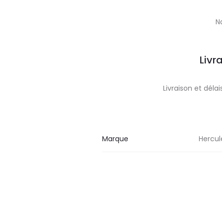
N
Livr
Livraison et dél
Marque
Hercul