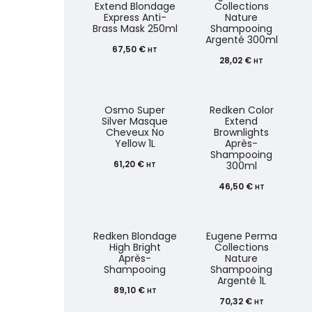
Extend Blondage
Collections
Express Anti-
Nature
Brass Mask 250ml
Shampooing
Argenté 300ml
67,50
€
HT
28,02
€
HT
Osmo Super
Redken Color
Silver Masque
Extend
Cheveux No
Brownlights
Yellow 1L
Après-
Shampooing
61,20
€
300ml
HT
46,50
€
HT
Redken Blondage
Eugene Perma
High Bright
Collections
Après-
Nature
Shampooing
Shampooing
Argenté 1L
89,10
€
HT
70,32
€
HT