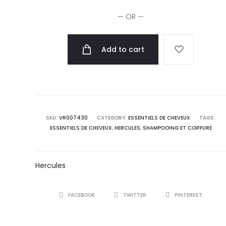
631-
— OR —
445
quantity
Add to cart
SKU:
VR007430
CATEGORY:
ESSENTIELS DE CHEVEUX
TAGS:
ESSENTIELS DE CHEVEUX
,
HERCULES
,
SHAMPOOING ET COIFFURE
Hercules
SHARE
FACEBOOK
TWITTER
PINTEREST