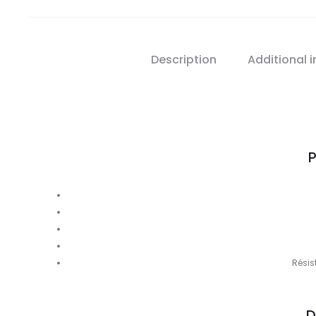
Description
Additional 
P
Résis
D