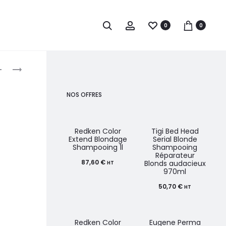
0
0
roduct
OLIVIA
S-
GARDEN
PRO
avigation
EXPERT
TABOURET
NOS OFFRES
BLOWOUT
ELISA
GRIP
NOIR
WAVY
Redken Color
Tigi Bed Head
Extend Blondage
Serial Blonde
BRISTLES
Shampooing 1l
Shampooing
Réparateur
45MM
87,60
€
Blonds audacieux
HT
970ml
50,70
€
HT
Redken Color
Eugene Perma