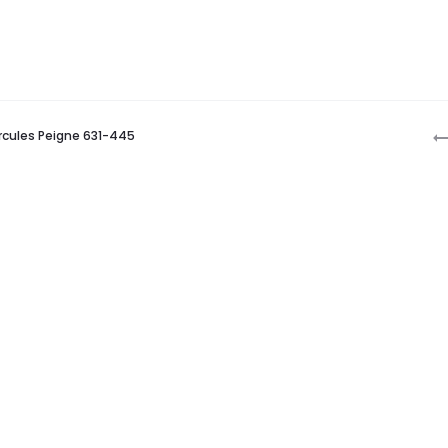
P
rcules Peigne 631-445
n