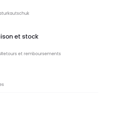
aturkautschuk
aison et stock
aisRetours et remboursements
es