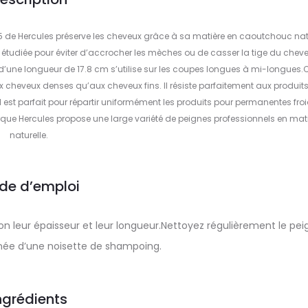
445 de Hercules préserve les cheveux grâce à sa matière en caoutchouc nat
 étudiée pour éviter d’accrocher les mèches ou de casser la tige du cheve
d’une longueur de 17.8 cm s’utilise sur les coupes longues à mi-longues.
x cheveux denses qu’aux cheveux fins. Il résiste parfaitement aux produit
 est parfait pour répartir uniformément les produits pour permanentes froi
arque Hercules propose une large variété de peignes professionnels en mat
naturelle.
de d’emploi
on leur épaisseur et leur longueur.Nettoyez régulièrement le pe
nnée d’une noisette de shampoing.
ngrédients