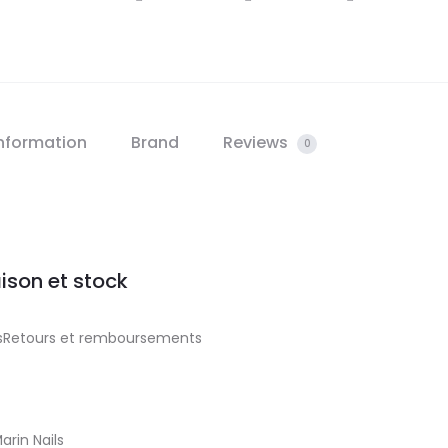
information
Brand
Reviews
0
aison et stock
aisRetours et remboursements
arin Nails