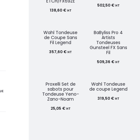
ETCH/FX69ZE
502,50
€
HT
138,60
€
HT
Wahl Tondeuse
BaByliss Pro 4
de Coupe Sans
Artists
Fil Legend
Tondeuses
Gunsteel FX Sans
357,60
€
Fil
HT
509,36
€
HT
Proxelli Set de
Wahl Tondeuse
sabots pour
de coupe Legend
UE
Tondeuse Yeno-
319,50
€
Zano-Noam
HT
25,05
€
HT