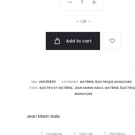
Marin
Lampe
— OR —
Multi
LED
Add to cart
36W
quantity
SKU:
VR035800
CATEGORY:
MATÉRIEL ÉLECTRIQUE MANUCURE
TAGS:
ELECTRO ET MATÉRIEL
,
JEAN MARIN NAILS
,
MATÉRIEL ÉLECTRIQ
MANUCURE
Jean Marin Nails
SHARE
FACEBOOK
TWITTER
PINTEREST