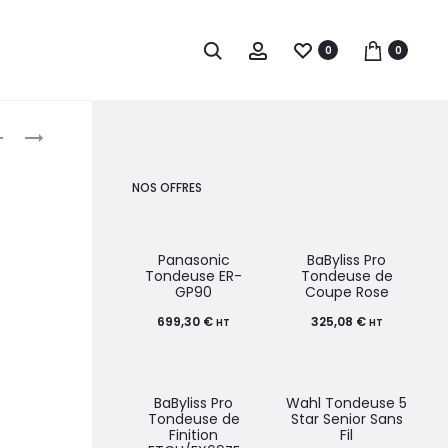
0
0
roduct
PROMED
ASP
PONCEUSE
SIGNATURE
avigation
PROFESSIONNELLE
LED
NOS OFFRES
1030
LAMP
GEL
POLISH
Panasonic
BaByliss Pro
Tondeuse ER-
Tondeuse de
MINI
GP90
Coupe Rose
CURING
699,30
€
325,08
€
HT
HT
LAMP
BaByliss Pro
Wahl Tondeuse 5
Tondeuse de
Star Senior Sans
Finition
Fil