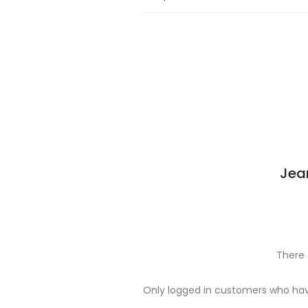
Jea
There 
R
Only logged in customers who hav