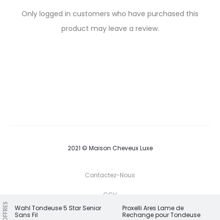
R
Only logged in customers who have purchased this
e
product may leave a review.
v
i
e
w
s
2021 © Maison Cheveux Luxe
Contactez-Nous
CGV
NOS OFFRES
Wahl Tondeuse 5 Star Senior
Proxelli Ares Lame de
P
Sans Fil
Rechange pour Tondeuse
C