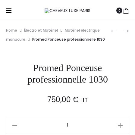
0
Prod
BABYLISS
ASP
Home
Électro et Matériel
Matériel électrique
PRO
UV
navig
manucure
Promed Ponceuse professionnelle 1030
BROSSE
LAMP
SOUFFLA
36W
ROTATIV
Promed Ponceuse
800
professionnelle 1030
750,00
€
HT
Promed
Ponceuse