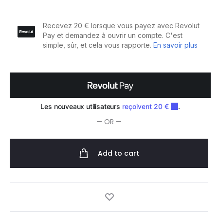
professionnelle
1030
quantity
— OR —
Add to cart