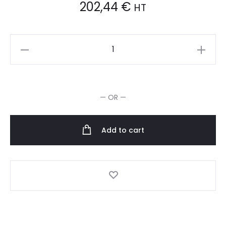
202,44
€
HT
ASP
UV
Lamp
36W
— OR —
quantity
Add to cart