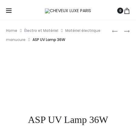
0
Prod
PROMED
ASP
Home
Électro et Matériel
Matériel électrique
PONCEUS
SIGNATU
navig
manucure
ASP UV Lamp 36W
PROFESSI
LED
1030
LAMP
GEL
POLISH
MINI
CURING
LAMP
ASP UV Lamp 36W