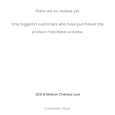
There are no reviews yet.
R
Only logged in customers who have purchased this
e
product may leave a review.
v
i
e
w
s
2021 © Maison Cheveux Luxe
Contactez-Nous