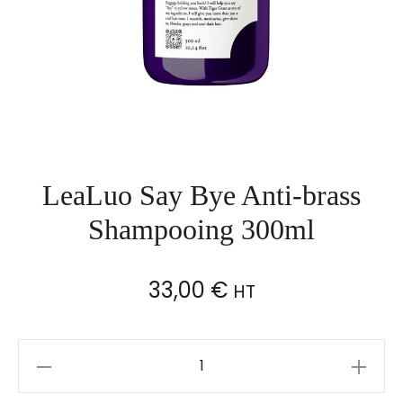
LeaLuo Say Bye Anti-brass
Shampooing 300ml
33,00
€
HT
LeaLuo
Say