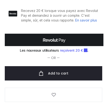
Bye
Anti-
brass
Shampooing
300ml
quantity
— OR —
Add to cart