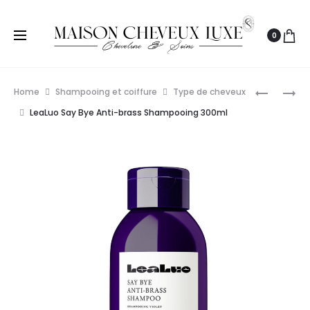
0
Prod
LEALUO
LEALUO
Home
Shampooing et coiffure
Type de cheveux
PLAY
DIP
navig
LeaLuo Say Bye Anti-brass Shampooing 300ml
NICE
IN
SOOTHIN
MOISTUR
SHAMPO
SHAMPO
300ML
300ML