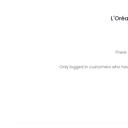
L'Oréa
There 
R
Only logged in customers who hav
e
v
i
e
w