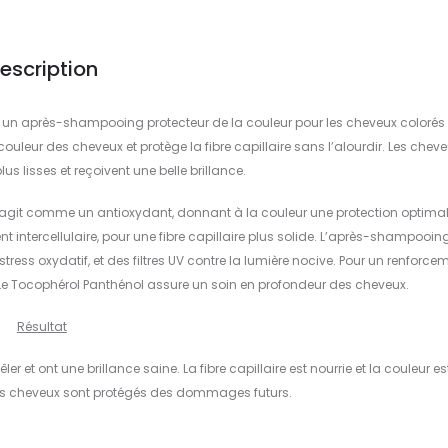
escription
est un après-shampooing protecteur de la couleur pour les cheveux colorés
leur des cheveux et protège la fibre capillaire sans l’alourdir. Les chev
us lisses et reçoivent une belle brillance.
E agit comme un antioxydant, donnant à la couleur une protection optima
 intercellulaire, pour une fibre capillaire plus solide. L’après-shampooin
tress oxydatif, et des filtres UV contre la lumière nocive. Pour un renforce
Le Tocophérol Panthénol assure un soin en profondeur des cheveux.
Résultat
 et ont une brillance saine. La fibre capillaire est nourrie et la couleur es
es cheveux sont protégés des dommages futurs.