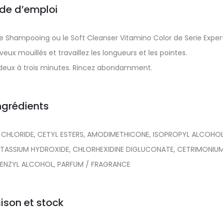
de d’emploi
e Shampooing ou le Soft Cleanser Vitamino Color de Serie Expert
ux mouillés et travaillez les longueurs et les pointes.
 deux à trois minutes. Rincez abondamment.
ngrédients
CHLORIDE, CETYL ESTERS, AMODIMETHICONE, ISOPROPYL ALCOHOL
 POTASSIUM HYDROXIDE, CHLORHEXIDINE DIGLUCONATE, CETRIMONIU
BENZYL ALCOHOL, PARFUM / FRAGRANCE
aison et stock