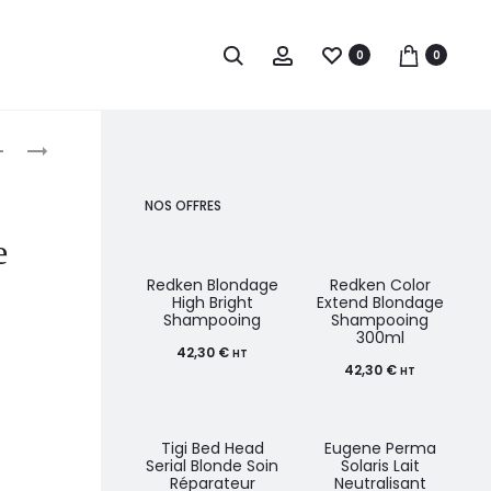
0
0
roduct
L’ORÉAL
L’ORÉAL
PROFESSIONNEL
PROFESSIONNEL
avigation
SÉRIE
SÉRIE
NOS OFFRES
EXPERT
EXPERT
e
APRÈS-
BLONDIFIER
SHAMPOOING
APRÈS-
Redken Blondage
Redken Color
High Bright
Extend Blondage
VITAMINO
SHAMPOOING
Shampooing
Shampooing
300ml
COLOR
200ML
42,30
€
HT
200ML
42,30
€
HT
Tigi Bed Head
Eugene Perma
Serial Blonde Soin
Solaris Lait
Réparateur
Neutralisant