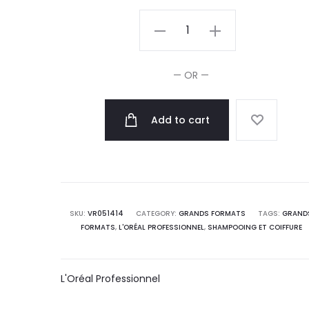
L'Oréal
Professionnel
Série
— OR —
Expert
Après-
Add to cart
shampooing
Vitamino
Color
750ml
quantity
SKU:
VR051414
CATEGORY:
GRANDS FORMATS
TAGS:
GRAND
FORMATS
,
L'ORÉAL PROFESSIONNEL
,
SHAMPOOING ET COIFFURE
L'Oréal Professionnel