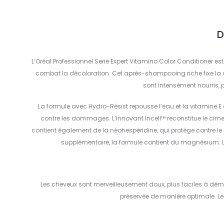
D
L’Oréal Professionnel Serie Expert Vitamino Color Conditioner 
combat la décoloration. Cet après-shampooing riche fixe la cou
sont intensément nourris, pl
La formule avec Hydro-Résist repousse l’eau et la vitamine 
contre les dommages. L’innovant Incell™ reconstitue le ciment
contient également de la néohespéridine, qui protège contre le s
supplémentaire, la formule contient du magnésium. 
Les cheveux sont merveilleusement doux, plus faciles à démêler
préservée de manière optimale. L