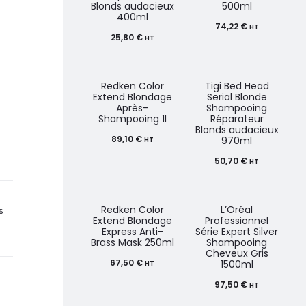
Blonds audacieux
500ml
400ml
74,22
€
HT
25,80
€
HT
Redken Color
Tigi Bed Head
Extend Blondage
Serial Blonde
Après-
Shampooing
Shampooing 1l
Réparateur
Blonds audacieux
89,10
€
970ml
HT
50,70
€
HT
Redken Color
L’Oréal
S
Extend Blondage
Professionnel
Express Anti-
Série Expert Silver
Brass Mask 250ml
Shampooing
Cheveux Gris
67,50
€
1500ml
HT
97,50
€
HT