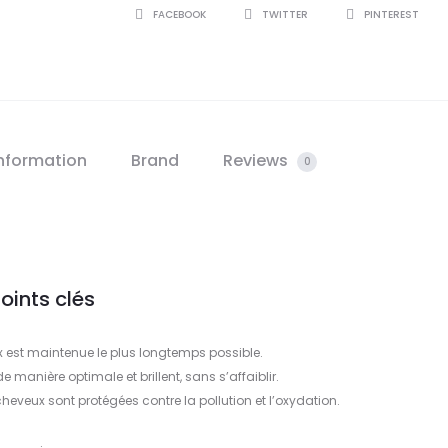
SHARE
FACEBOOK
TWITTER
PINTEREST
information
Brand
Reviews
0
oints clés
 est maintenue le plus longtemps possible.
e manière optimale et brillent, sans s’affaiblir.
 cheveux sont protégées contre la pollution et l’oxydation.
.