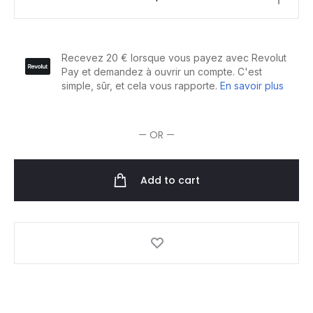
Professionnel
Tecni
Art
Spray
Localisée
Recharge
1L
— OR —
quantity
Add to cart