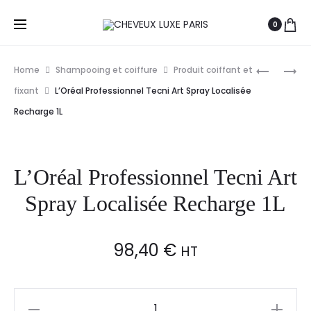
0
Prod
L’ORÉAL
JUMP
Home
Shampooing et coiffure
Produit coiffant et
PROFESS
YOUR
navig
fixant
L’Oréal Professionnel Tecni Art Spray Localisée
TECNI
HAIR
Recharge 1L
ART
SPRAY
PÂTE
STRUCTU
SCULPTA
150ML
L’Oréal Professionnel Tecni Art
150ML
Spray Localisée Recharge 1L
98,40
€
HT
L'Oréal