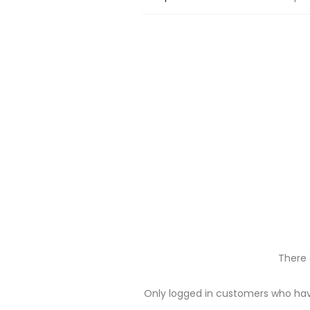
There 
R
Only logged in customers who hav