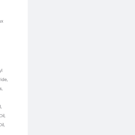
ux
yl
ide,
s,
,
il,
il,