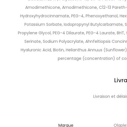
Amodimethicone, Amodimethicone, C12-13 Pareth-23,
Hydroxyhydrocinnamate, PEG-4, Phenoxyethanol, Hexyl
Potassium Sorbate, Iodopropynyl Butylcarbamate, Sil
Propylene Glycol, PEG-4 Dilaurate, PEG-4 Laurate, BHT
Serinate, Sodium Polyacrylate, Ahnfeltiopsis Concin
Hyaluronic Acid, Biotin, Helianthus Annuus (Sunflower
percentage (concentration) of com
Livr
Livraison et dél
Marque
Olaple