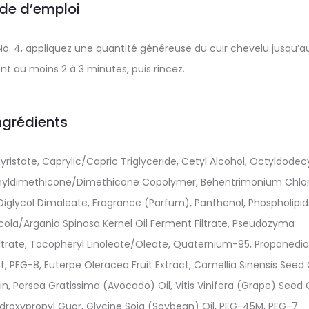
de d’emploi
 No. 4, appliquez une quantité généreuse du cuir chevelu jusqu’a
ant au moins 2 à 3 minutes, puis rincez.
ngrédients
ristate, Caprylic/Capric Triglyceride, Cetyl Alcohol, Octyldodec
vinyldimethicone/Dimethicone Copolymer, Behentrimonium Chlor
Diglycol Dimaleate, Fragrance (Parfum), Panthenol, Phospholipid
ola/Argania Spinosa Kernel Oil Ferment Filtrate, Pseudozyma
iltrate, Tocopheryl Linoleate/Oleate, Quaternium-95, Propanediol
t, PEG-8, Euterpe Oleracea Fruit Extract, Camellia Sinensis Seed O
, Persea Gratissima (Avocado) Oil, Vitis Vinifera (Grape) Seed O
Hydroxypropyl Guar, Glycine Soja (Soybean) Oil, PEG-45M, PEG-7