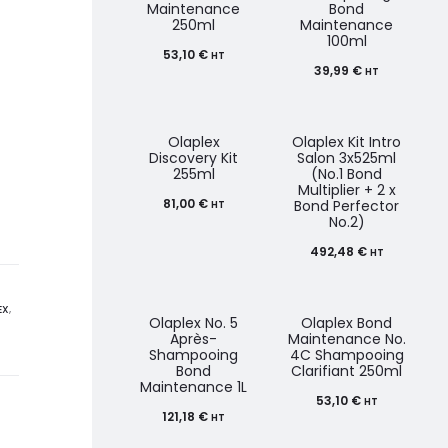
Maintenance
Bond
250ml
Maintenance
100ml
53,10
€
HT
39,99
€
HT
Olaplex
Olaplex Kit Intro
Discovery Kit
Salon 3x525ml
255ml
(No.1 Bond
Multiplier + 2 x
81,00
€
Bond Perfector
HT
No.2)
492,48
€
HT
EX
,
Olaplex No. 5
Olaplex Bond
Après-
Maintenance No.
Shampooing
4C Shampooing
Bond
Clarifiant 250ml
Maintenance 1L
53,10
€
HT
121,18
€
HT