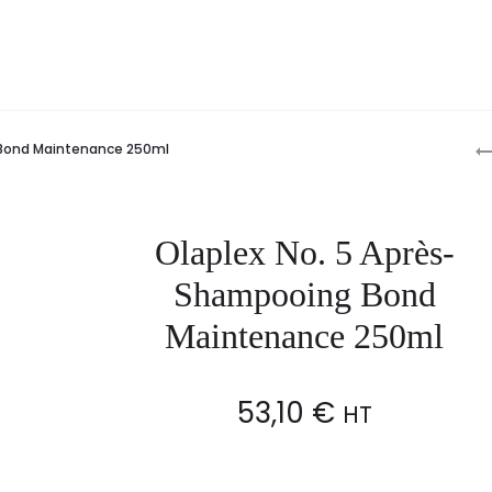
P
 Bond Maintenance 250ml
n
Olaplex No. 5 Après-
Shampooing Bond
Maintenance 250ml
53,10
€
HT