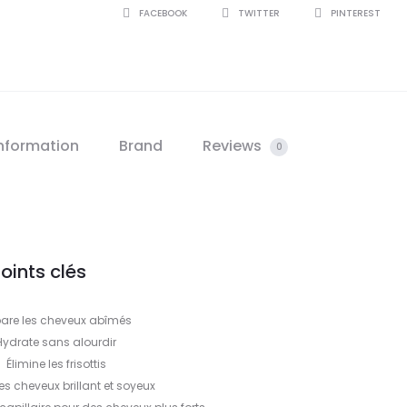
SHARE
FACEBOOK
TWITTER
PINTEREST
information
Brand
Reviews
0
oints clés
are les cheveux abîmés
Hydrate sans alourdir
Élimine les frisottis
es cheveux brillant et soyeux