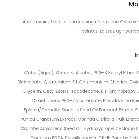
Mo
Après avoir utilisé le shampooing d’entretien Olaplex
pointes. Laissez agir pend
I
Water (Aqua), Cetearyl Alcohol, PPG-3 Benzyl Ether My
Ricinoleate, Quaternium-91, Cetrimonium Chloride, Di
Glycerin, Cetyl Esters, Isododecane, Bis-Aminopropyl 
Dimethicone PEG-7 Isostearate, Pseudozyma Epic
Epicola/Camellia Sinensis Seed Oil Ferment Extract F
Punica Granatum Extract, Morinda Citrifolia Fruit Extrac
Crambe Abyssinica Seed Oil, Hydroxypropyl Cyclodextrin
Disodium EDTA, Polysilicone-15, C11-15 Pareth-7, 