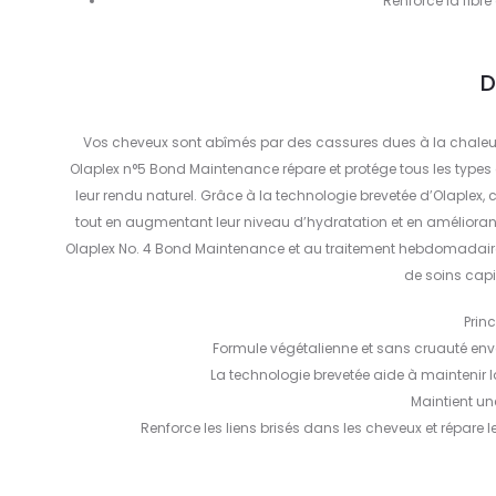
Renforce la fibre
D
Vos cheveux sont abîmés par des cassures dues à la chaleur
Olaplex n°5 Bond Maintenance répare et protége tous les type
leur rendu naturel. Grâce à la technologie brevetée d’Olaplex, c
tout en augmentant leur niveau d’hydratation et en amélioran
Olaplex No. 4 Bond Maintenance et au traitement hebdomadaire Ol
de soins capi
Prin
Formule végétalienne et sans cruauté env
La technologie brevetée aide à maintenir la
Maintient un
Renforce les liens brisés dans les cheveux et répar