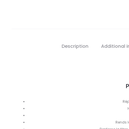
Description
Additional 
P
Rép
Rends l