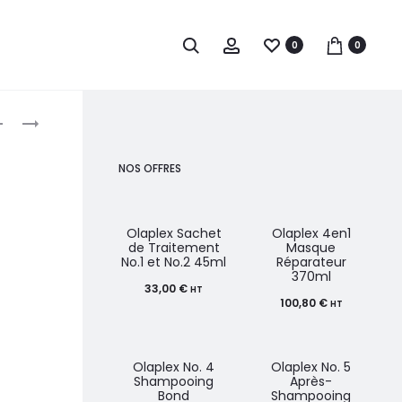
0
0
roduct
OLAPLEX
MINERALS
NO.
OF
avigation
5
EDEN
NOS OFFRES
APRÈS-
SOIN
SHAMPOOING
DÉMÊLANT
BOND
NOURISSANT
Olaplex Sachet
Olaplex 4en1
de Traitement
Masque
MAINTENANCE
ET
No.1 et No.2 45ml
Réparateur
370ml
1L
APAISANT
33,00
€
HT
500ML
100,80
€
HT
Olaplex No. 4
Olaplex No. 5
Shampooing
Après-
Bond
Shampooing