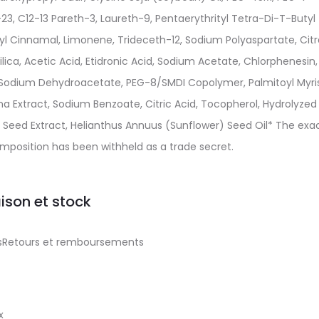
 C12-13 Pareth-3, Laureth-9, Pentaerythrityl Tetra-Di-T-Butyl
 Cinnamal, Limonene, Trideceth-12, Sodium Polyaspartate, Citra
ica, Acetic Acid, Etidronic Acid, Sodium Acetate, Chlorphenesin,
, Sodium Dehydroacetate, PEG-8/SMDI Copolymer, Palmitoyl Myris
na Extract, Sodium Benzoate, Citric Acid, Tocopherol, Hydrolyzed
) Seed Extract, Helianthus Annuus (Sunflower) Seed Oil* The exa
position has been withheld as a trade secret.
aison et stock
aisRetours et remboursements
x