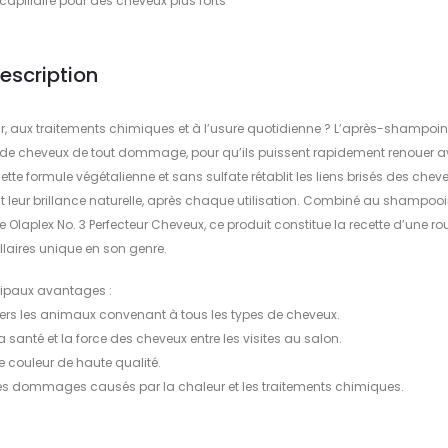
 capillaire pour des cheveux plus forts
escription
, aux traitements chimiques et à l’usure quotidienne ? L’après-shampoi
s de cheveux de tout dommage, pour qu’ils puissent rapidement renouer 
ette formule végétalienne et sans sulfate rétablit les liens brisés des chev
t leur brillance naturelle, après chaque utilisation. Combiné au shampoo
aplex No. 3 Perfecteur Cheveux, ce produit constitue la recette d’une ro
llaires unique en son genre.
cipaux avantages :
ers les animaux convenant à tous les types de cheveux.
 santé et la force des cheveux entre les visites au salon.
e couleur de haute qualité.
e les dommages causés par la chaleur et les traitements chimiques.