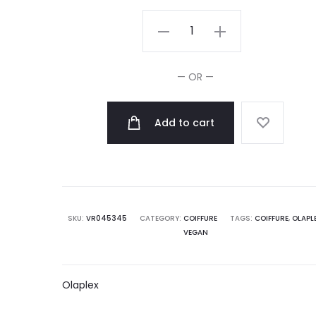
Olaplex
No.
5
— OR —
Après-
Shampooing
Add to cart
Bond
Maintenance
250ml
quantity
SKU:
VR045345
CATEGORY:
COIFFURE
TAGS:
COIFFURE
,
OLAPL
VEGAN
Olaplex