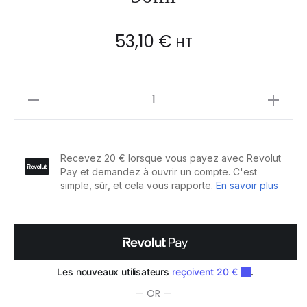
53,10
€
HT
Olaplex
No.
9
Sérum
Nourissant
Bond
Protector
90ml
quantity
— OR —