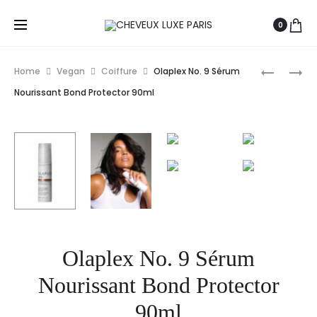
0
Prod
OSMO
OLAPLEX
Home
Vegan
Coiffure
Olaplex No. 9 Sérum
TONIQUE
NO.
navig
Nourissant Bond Protector 90ml
SANS
0
HUILE
INTENSIV
300ML
BOND
BUILDING
155ML
Olaplex No. 9 Sérum
Nourissant Bond Protector
90ml