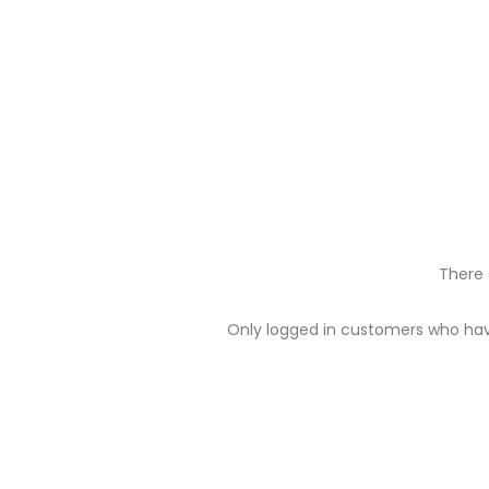
There 
R
Only logged in customers who hav
e
v
i
e