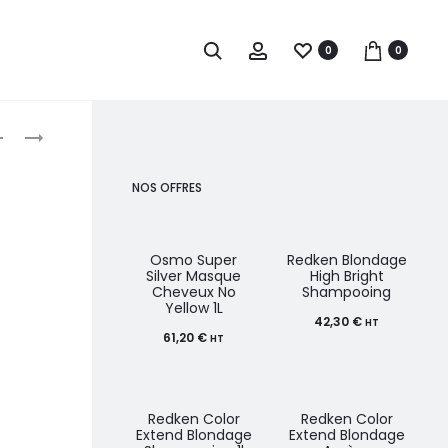
0
0
roduct
OSMO
OLAPLEX
SCALP
NO.
avigation
THERAPY
9
NOS OFFRES
GEL
SÉRUM
DÉMÊLANT
NOURISSANT
AUX
BOND
Osmo Super
Redken Blondage
Silver Masque
High Bright
MINÉRAUX
PROTECTOR
Cheveux No
Shampooing
Yellow 1L
MARINS
90ML
42,30
€
HT
250ML
61,20
€
HT
Redken Color
Redken Color
Extend Blondage
Extend Blondage