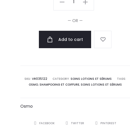
Tonique
Sans
— OR —
Huile
300ml
Add to cart
quantity
SKU:
VR035122
CATEGORY:
SOINS LOTIONS ET SÉRUMS
TAGS:
OSMO
,
SHAMPOOING ET COIFFURE
,
SOINS LOTIONS ET SÉRUMS
Osmo
SHARE
FACEBOOK
TWITTER
PINTEREST