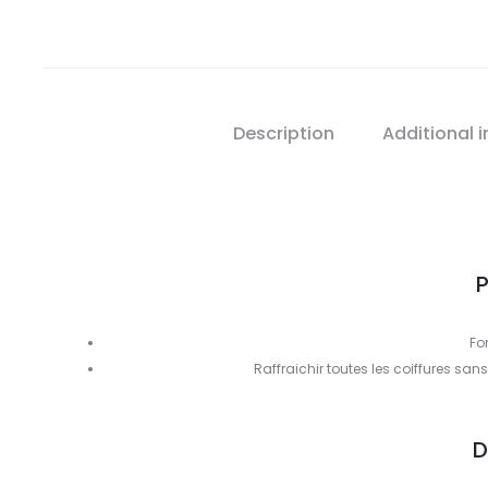
Description
Additional 
P
Fo
Raffraichir toutes les coiffures san
D