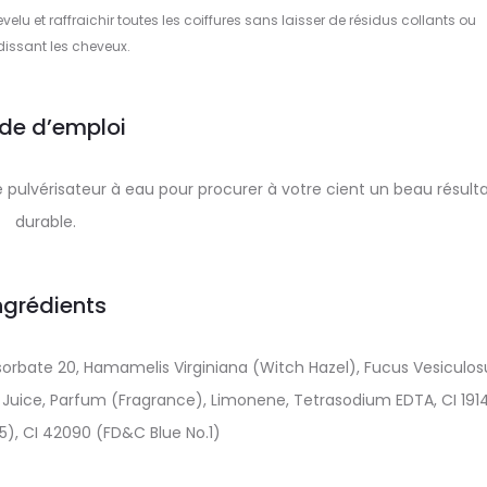
velu et raffraichir toutes les coiffures sans laisser de résidus collants ou
dissant les cheveux.
de d’emploi
e pulvérisateur à eau pour procurer à votre cient un beau résult
durable.
ngrédients
ysorbate 20, Hamamelis Virginiana (Witch Hazel), Fucus Vesiculos
 Juice, Parfum (Fragrance), Limonene, Tetrasodium EDTA, CI 191
5), CI 42090 (FD&C Blue No.1)