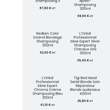
Shampooing 1l
Après-
Shampooing
87,60
€
300ml
HT
48,90
€
HT
Redken Color
L’Oréal
Extend Blondage
Professionnel
Shampooing
Série Expert Silver
300ml
Shampooing
Cheveux Gris
42,30
€
300ml
HT
35,40
€
HT
L’Oréal
Tigi Bed Head
Professionnel
Serial Blonde Soin
Série Expert
Réparateur
Chroma Crème
Blonds audacieux
Shampooing Bleu
400ml
300ml
25,80
€
HT
41,10
€
HT