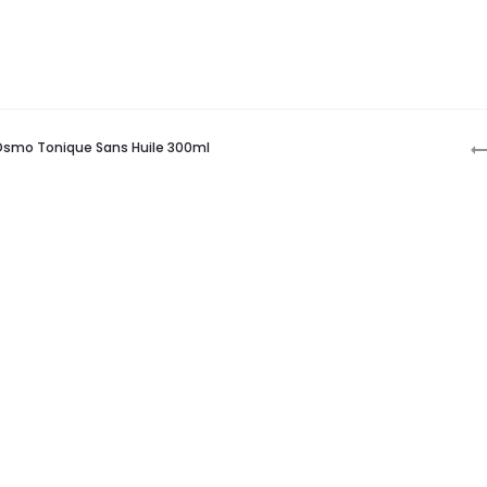
P
smo Tonique Sans Huile 300ml
n