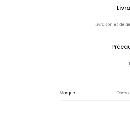
Livr
Livraison et dél
Précau
Marque
Osmo