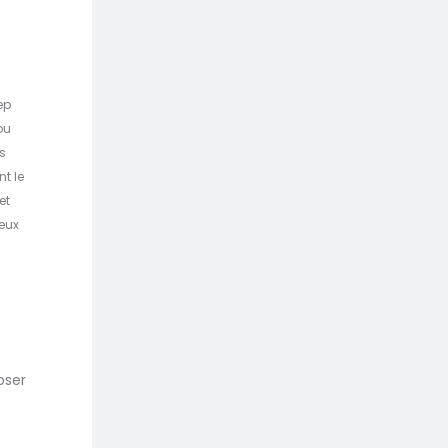
ep
ou
s
nt le
et
veux
oser