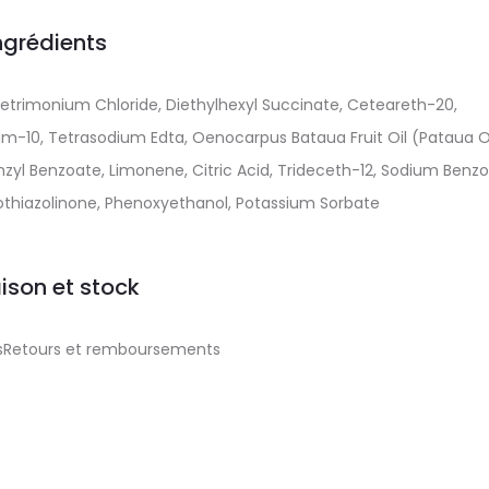
ngrédients
Cetrimonium Chloride, Diethylhexyl Succinate, Ceteareth-20,
m-10, Tetrasodium Edta, Oenocarpus Bataua Fruit Oil (Pataua Oi
zyl Benzoate, Limonene, Citric Acid, Trideceth-12, Sodium Benzo
sothiazolinone, Phenoxyethanol, Potassium Sorbate
aison et stock
aisRetours et remboursements