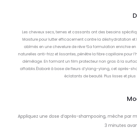
D
Les cheveux secs, ternes et cassants ont des besoins spécif
Moisture pour lutter efficacement contre la déshydratation et
abîmés en une chevelure de rêve !Sa formulation enrichie en 
naturelles anti-frizz et lissantes, pénètre la fibre capillaire pour 
démêlage. En formant un film protecteur non gras à la surf
affaiblis.Élaboré à base de fleurs d’ylang-ylang, cet après-s
éclatants de beauté. Plus lisses et plus
Mo
Appliquez une dose d’après-shampooing, mèche par mèc
3 minutes ava