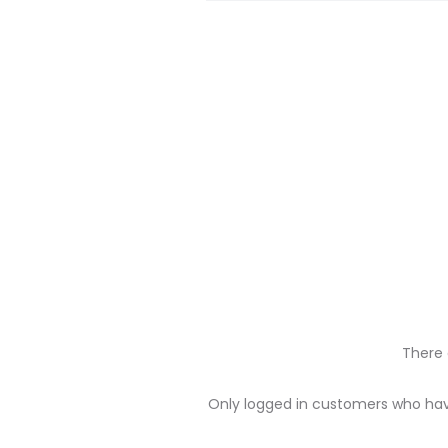
There 
R
Only logged in customers who hav
e