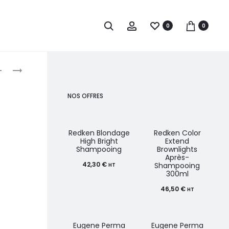
0
0
roduct
PAUL
OSMO
MITCHELL
SHAMPOOING
avigation
AWAPUHI
ANTI-
NOS OFFRES
CREAM
JAUNISSEMENT
RINSE
250ML
Redken Blondage
Redken Color
High Bright
Extend
Shampooing
Brownlights
Après-
42,30
€
Shampooing
HT
300ml
46,50
€
HT
Eugene Perma
Eugene Perma