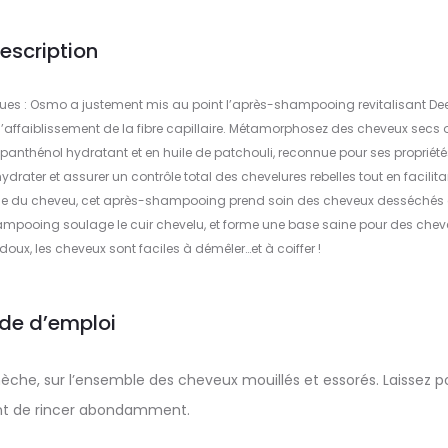
escription
iques : Osmo a justement mis au point l’après-shampooing revitalisant De
 l’affaiblissement de la fibre capillaire. Métamorphosez des cheveux secs 
panthénol hydratant et en huile de patchouli, reconnue pour ses propriété
l’hydrater et assurer un contrôle total des chevelures rebelles tout en facilita
ace du cheveu, cet après-shampooing prend soin des cheveux desséchés 
hampooing soulage le cuir chevelu, et forme une base saine pour des che
 doux, les cheveux sont faciles à démêler…et à coiffer !
de d’emploi
he, sur l’ensemble des cheveux mouillés et essorés. Laissez p
nt de rincer abondamment.