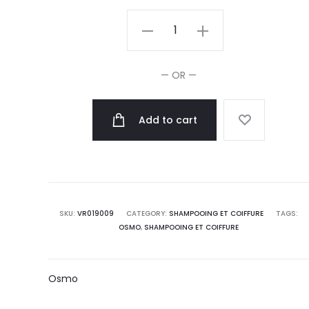
Osmo
Après-
shampooing
— OR —
Nourissant
Deep
Add to cart
Moisture
400ml
quantity
SKU:
VR019009
CATEGORY:
SHAMPOOING ET COIFFURE
TAGS:
OSMO
,
SHAMPOOING ET COIFFURE
Osmo