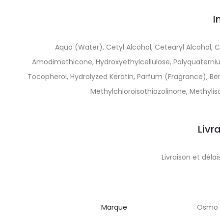
I
Aqua (Water), Cetyl Alcohol, Cetearyl Alcohol, 
Amodimethicone, Hydroxyethylcellulose, Polyquaterniu
Tocopherol, Hydrolyzed Keratin, Parfum (Fragrance), Ben
Methylchloroisothiazolinone, Methyli
Livr
Livraison et dél
Marque
Osmo