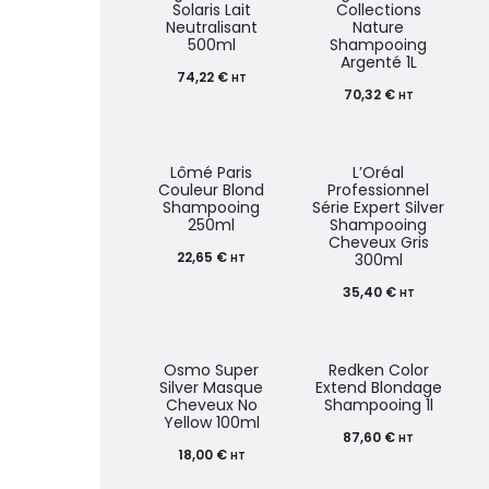
Solaris Lait
Collections
Neutralisant
Nature
500ml
Shampooing
Argenté 1L
74,22
€
HT
70,32
€
HT
Lômé Paris
L’Oréal
Couleur Blond
Professionnel
Shampooing
Série Expert Silver
250ml
Shampooing
Cheveux Gris
22,65
€
300ml
HT
35,40
€
HT
Osmo Super
Redken Color
Silver Masque
Extend Blondage
Cheveux No
Shampooing 1l
Yellow 100ml
87,60
€
HT
18,00
€
HT