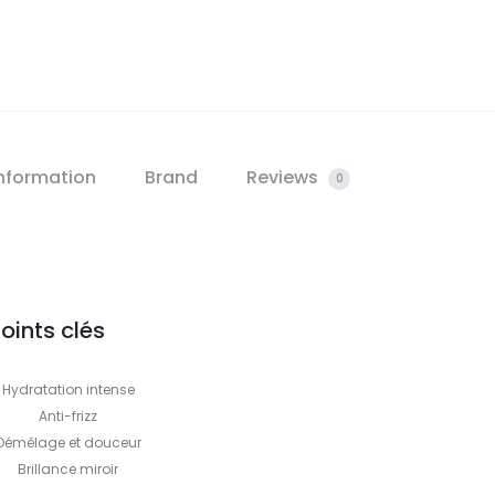
information
Brand
Reviews
0
oints clés
Hydratation intense
Anti-frizz
Démêlage et douceur
Brillance miroir