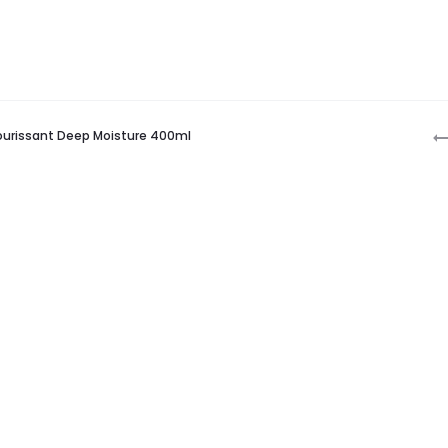
P
rissant Deep Moisture 400ml
n