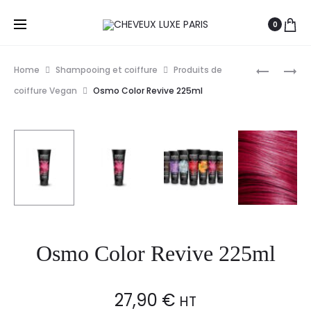
0
Prod
REVLON
WELLA
Home
Shampooing et coiffure
Produits de
NUTRI
PROFESS
navig
coiffure Vegan
Osmo Color Revive 225ml
COLOR
KOLESTO
FILTERS
PERFECT
240ML
COLORAT
PERMANE
60ML
Osmo Color Revive 225ml
27,90
€
HT