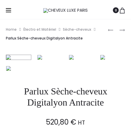
0
Prod
PARLUX
VELECTA
Home
Électro et Matériel
Sèche-cheveux
SÈCHE-
PARIS
navig
Parlux Sèche-cheveux Digitalyon Antracite
CHEVEUX
SILENCE+
DIGITAL
ARGENT
Parlux Sèche-cheveux
Digitalyon Antracite
520,80
€
HT