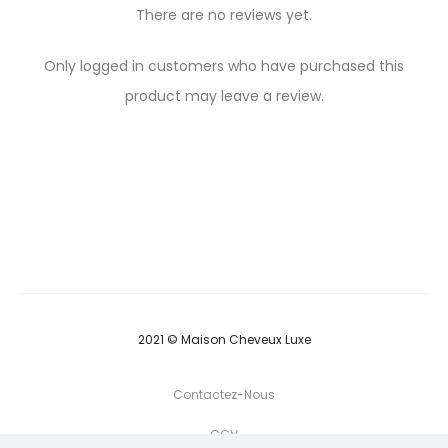
There are no reviews yet.
R
Only logged in customers who have purchased this
e
product may leave a review.
v
i
e
w
s
2021 © Maison Cheveux Luxe
Contactez-Nous
CGV