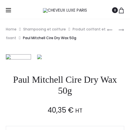
0
Prod
PAUL
PAUL
Home
Shampooing et coiffure
Produit coiffant et
MITCHELL
MITCHELL
navig
fixant
Paul Mitchell Cire Dry Wax 50g
TT
SPRAY
LAVENDE
VOLUMIS
MINT
DAILY
DEFINING
BOOST
GEL
250ML
Paul Mitchell Cire Dry Wax
200ML
50g
40,35
€
HT