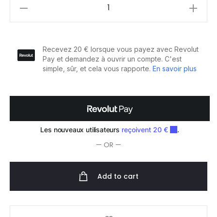
Paul
Mitchell
Cire
Dry
Wax
50g
quantity
— OR —
Add to cart