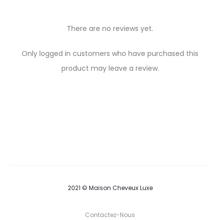
There are no reviews yet.
R
Only logged in customers who have purchased this
e
product may leave a review.
v
i
e
w
s
2021 © Maison Cheveux Luxe
Contactez-Nous