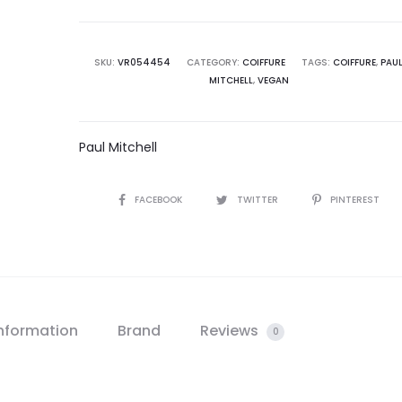
SKU:
VR054454
CATEGORY:
COIFFURE
TAGS:
COIFFURE
,
PAU
MITCHELL
,
VEGAN
Paul Mitchell
SHARE
FACEBOOK
TWITTER
PINTEREST
information
Brand
Reviews
0