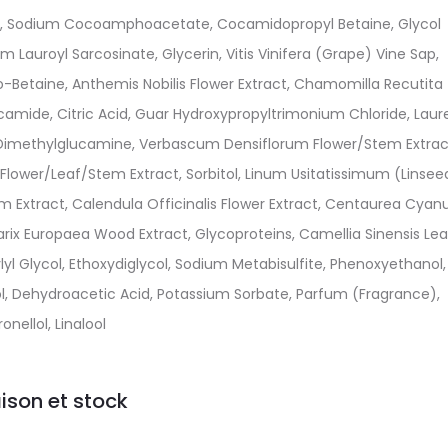
te, Sodium Cocoamphoacetate, Cocamidopropyl Betaine, Glycol
 Lauroyl Sarcosinate, Glycerin, Vitis Vinifera (Grape) Vine Sap,
-Betaine, Anthemis Nobilis Flower Extract, Chamomilla Recutita
ucamide, Citric Acid, Guar Hydroxypropyltrimonium Chloride, Laur
, Dimethylglucamine, Verbascum Densiflorum Flower/Stem Extrac
 Flower/Leaf/Stem Extract, Sorbitol, Linum Usitatissimum (Linsee
 Extract, Calendula Officinalis Flower Extract, Centaurea Cyan
 Larix Europaea Wood Extract, Glycoproteins, Camellia Sinensis Lea
lyl Glycol, Ethoxydiglycol, Sodium Metabisulfite, Phenoxyethanol,
l, Dehydroacetic Acid, Potassium Sorbate, Parfum (Fragrance),
ronellol, Linalool
aison et stock