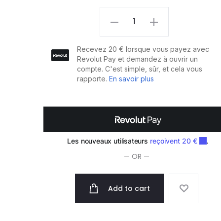
Paul
Mitchell
Clean
Beauty
Scalp
Shampooing
250ml
quantity
— OR —
Add to cart