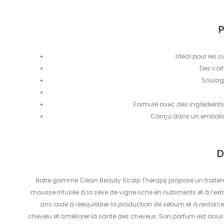
P
Idéal pour les c
Des coi
Soulage
Formulé avec des ingrédients 
Conçu dans un emballag
D
Notre gamme Clean Beauty Scalp Therapy propose un traitement 
mousse infusée à la sève de vigne riche en nutriments et à l’extr
zinc aide à rééquilibrer la production de sébum et à renforcer 
chevelu et améliorer la santé des cheveux. Son parfum est dou