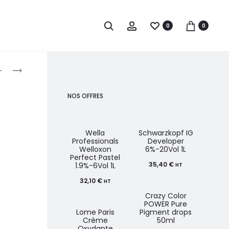
0
0
roduct
PAUL
PAUL
MITCHELL
MITCHELL
avigation
APRÈS-
CLEAN
NOS OFFRES
SHAMPOOING
BEAUTY
HYDRATANT
SCALP
SANS
THERAPY
Wella
Schwarzkopf IG
Professionals
Developer
Prof
RINÇAGE
DROPS
Welloxon
6%-20Vol 1L
We
Perfect Pastel
P
50ML
35,40
€
1.9%-6Vol 1L
12
HT
32,10
€
HT
18
Crazy Color
POWER Pure
Lome Paris
Pigment drops
Crème
50ml
Col
Oxydante
Colo