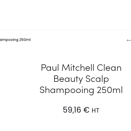
P
Shampooing 250ml
n
Paul Mitchell Clean
Beauty Scalp
Shampooing 250ml
59,16
€
HT