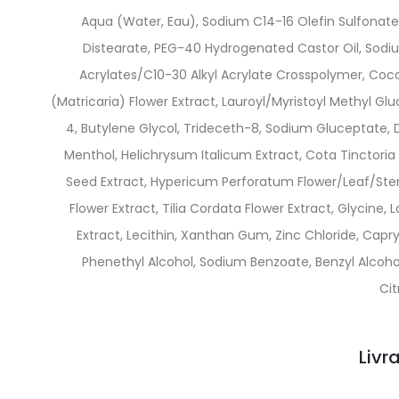
Aqua (Water, Eau), Sodium C14-16 Olefin Sulfona
Distearate, PEG-40 Hydrogenated Castor Oil, Sodium
Acrylates/C10-30 Alkyl Acrylate Crosspolymer, Coco
(Matricaria) Flower Extract, Lauroyl/Myristoyl Methyl Gl
4, Butylene Glycol, Trideceth-8, Sodium Gluceptate
Menthol, Helichrysum Italicum Extract, Cota Tinctoria
Seed Extract, Hypericum Perforatum Flower/Leaf/Stem
Flower Extract, Tilia Cordata Flower Extract, Glycine,
Extract, Lecithin, Xanthan Gum, Zinc Chloride, Capry
Phenethyl Alcohol, Sodium Benzoate, Benzyl Alcoho
Cit
Livr