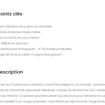
oints clés
uirs chevelus secs, gras ou sensibles
ffures et tresses impeccables
 l’inconfort du cuir chevelu
Nettoie en douceur
botaniques biologiques – 87 % d’origine naturelle
e 100 % recyclable* d’origine biologique**.
escription
en 3 parties pour rafraîchir, nourrir et protéger le cuir chevelu. Une do
ait de camomille apaisante nettoie les cheveux et rafraîchit le cuir chevelu
les mèches. Ce produit peut être utilisé tous les jours pour rafraîchir le cui
x et adapté à un usage quotidien, caractérisé par des touches d’agrumes