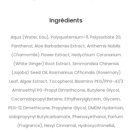
Ingrédients
Aqua (Water, Eau), Polyquaternium-11, Polysorbate 20,
Panthenol, Aloe Barbadensis Extract, Anthemis Nobilis
(Chamomile) Flower Extract, Hedychium Coronarium
(White Ginger) Root Extract, Simmondsia Chinensis
(Jojoba) Seed Oil, Rosmarinus Officinalis (Rosemary)
Leaf, Algae Extract, Tocopherol, Bisamino PEG/PPG-41/3
Aminoethyl PG-Propyl Dimethicone, Butylene Glycol,
Cocamidopropyl Betaine, Ethylhexylglycerin, Glycerin,
PEG-12 Dimethicone, Propylene Glycol, DMDM Hydantoin,
Iodopropynyl Butylcarbamate, Phenoxyethanol, Parfum
(Fragrance), Hexyl Cinnamal, Hydroxycitronellal,