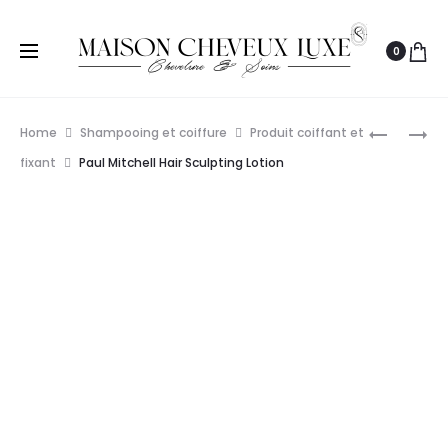
0
Prod
PAUL
PAUL
Home
Shampooing et coiffure
Produit coiffant et
MITCHELL
MITCHELL
navig
fixant
Paul Mitchell Hair Sculpting Lotion
SPRAY
SPRAY
DE
DE
FINITION
FINITION
SUPER
SUPER
CLEAN
CLEAN
300ML
EXTRA
300ML