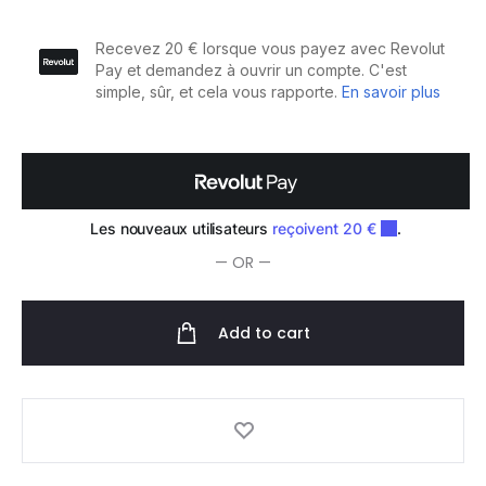
Hair
Sculpting
Lotion
quantity
— OR —
Add to cart