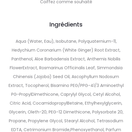
Coiffez comme souhaité
Ingrédients
Aqua (Water, Eau), Isobutane, Polyquaternium-11,
Hedychium Coronarium (White Ginger) Root Extract,
Panthenol, Aloe Barbadensis Extract, Anthemis Nobilis
FlowerExtract, Rosmarinus Officinalis Leaf, Simmondsia
Chinensis (Jojoba) Seed Oil, Ascophyllum Nodosum
Extract, Tocopherol, Bisamino PEG/PPG-41/3 Aminoethyl
PG-PropylDimethicone, Caprylyl Glycol, Cetyl Alcohol,
Citric Acid, CocamidopropylBetaine, Ethylhexylglycerin,
Glycerin, Oleth-20, PEG-12 Dimethicone, Polysorbate 20,
Propane, Propylene Glycol, Stearyl Alcohol, Tetrasodium
EDTA, Cetrimonium Bromide,Phenoxyethanol, Parfum