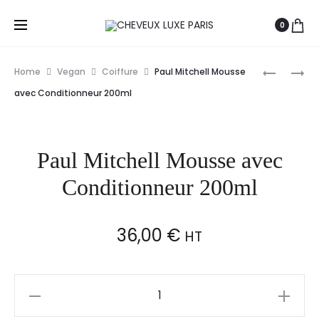
0
Prod
PAUL
PAUL
Home
Vegan
Coiffure
Paul Mitchell Mousse
MITCHELL
MITCHELL
navig
avec Conditionneur 200ml
CIRE
MOUSSE
STYLING
EPAISSIS
WAX
Paul Mitchell Mousse avec
200ML
Conditionneur 200ml
36,00
€
HT
Paul
Mitchell