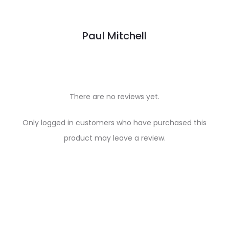
Paul Mitchell
There are no reviews yet.
R
Only logged in customers who have purchased this
e
product may leave a review.
v
i
e
w