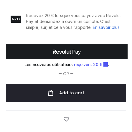
Mousse
avec
Conditionneur
200ml
quantity
— OR —
Add to cart