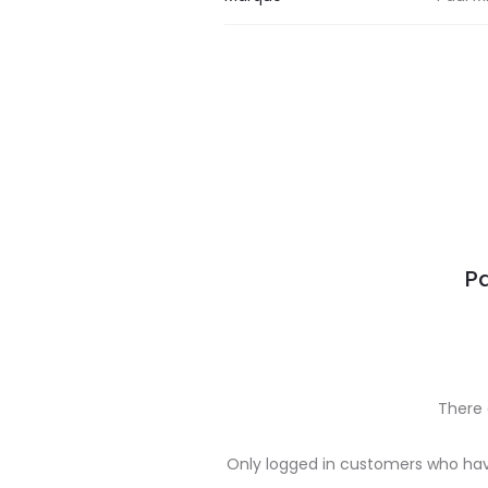
Pa
There 
R
Only logged in customers who hav