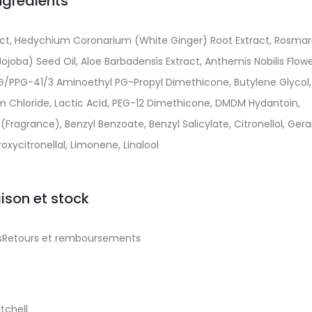
ngrédients
act, Hedychium Coronarium (White Ginger) Root Extract, Rosmar
joba) Seed Oil, Aloe Barbadensis Extract, Anthemis Nobilis Flow
G/PPG-41/3 Aminoethyl PG-Propyl Dimethicone, Butylene Glycol,
 Chloride, Lactic Acid, PEG-12 Dimethicone, DMDM Hydantoin,
agrance), Benzyl Benzoate, Benzyl Salicylate, Citronellol, Geran
oxycitronellal, Limonene, Linalool
aison et stock
aisRetours et remboursements
tchell