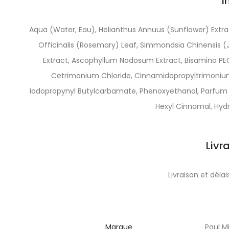
I
Aqua (Water, Eau), Helianthus Annuus (Sunflower) Extr
Officinalis (Rosemary) Leaf, Simmondsia Chinensis (Jo
Extract, Ascophyllum Nodosum Extract, Bisamino PE
Cetrimonium Chloride, Cinnamidopropyltrimonium
Iodopropynyl Butylcarbamate, Phenoxyethanol, Parfum (Fr
Hexyl Cinnamal, Hydr
Livr
Livraison et dél
Marque
Paul Mi