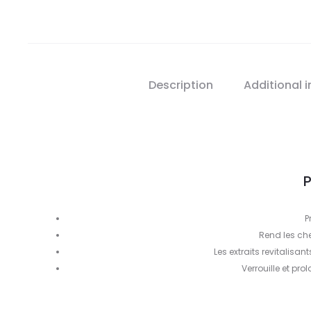
Description
Additional 
P
P
Rend les che
Les extraits revitalisan
Verrouille et pro