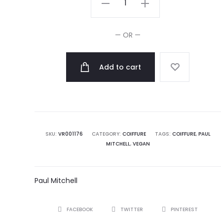
Mitchell
Protection
— OR —
anti
UV
Add to cart
Locking
Spray
250ml
quantity
SKU:
VR001176
CATEGORY:
COIFFURE
TAGS:
COIFFURE
,
PAUL
MITCHELL
,
VEGAN
Paul Mitchell
SHARE
FACEBOOK
TWITTER
PINTEREST