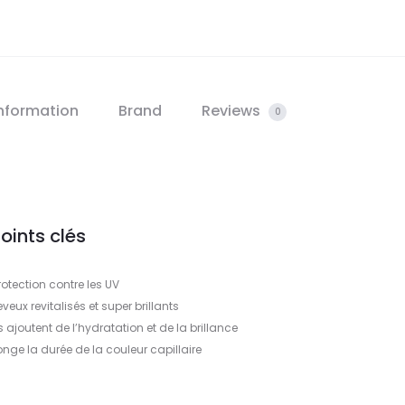
information
Brand
Reviews
0
oints clés
rotection contre les UV
veux revitalisés et super brillants
ts ajoutent de l’hydratation et de la brillance
longe la durée de la couleur capillaire