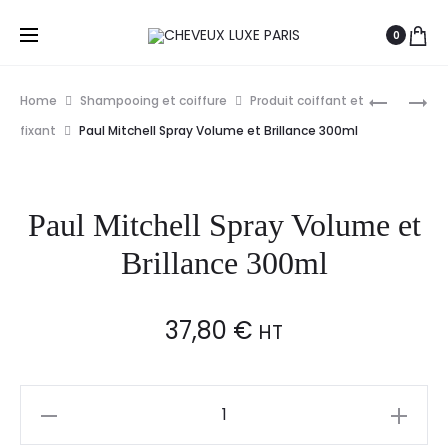
0
Prod
PAUL
PAUL
Home
Shampooing et coiffure
Produit coiffant et
MITCHELL
MITCHELL
navig
fixant
Paul Mitchell Spray Volume et Brillance 300ml
AWAPUHI
CREÈME
HYDROC
DE
WHIP
LISSAGE
Paul Mitchell Spray Volume et
200ML
STRAIGH
WORKS
Brillance 300ml
200ML
37,80
€
HT
Paul
Mitchell