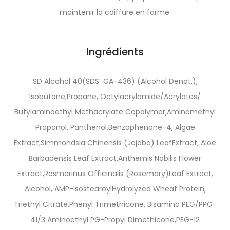
maintenir la coiffure en forme.
Ingrédients
SD Alcohol 40(SDS-GA-436) (Alcohol Denat.),
Isobutane,Propane, Octylacrylamide/Acrylates/
Butylaminoethyl Methacrylate Copolymer,Aminomethyl
Propanol, Panthenol,Benzophenone-4, Algae
Extract,Simmondsia Chinensis (Jojoba) LeafExtract, Aloe
Barbadensis Leaf Extract,Anthemis Nobilis Flower
Extract,Rosmarinus Officinalis (Rosemary)Leaf Extract,
Alcohol, AMP-IsostearoylHydrolyzed Wheat Protein,
Triethyl Citrate,Phenyl Trimethicone, Bisamino PEG/PPG-
41/3 Aminoethyl PG-Propyl Dimethicone,PEG-12