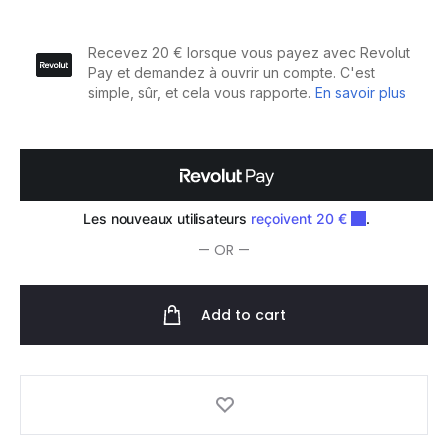
Spray
Volume
et
Brillance
300ml
quantity
— OR —
Add to cart