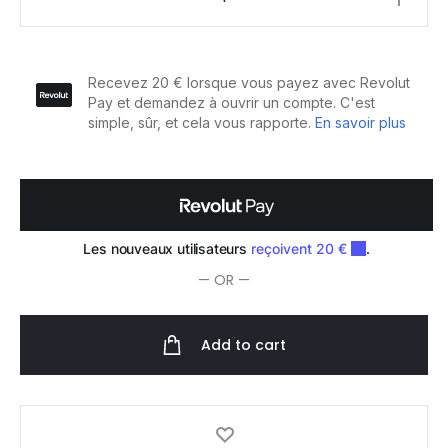
Mitchell
Tea
Tree
Hemp
Spray
Tout-
en-
un
200ml
quantity
— OR —
Add to cart